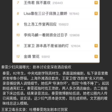
秦雯少妇风骚曝光：剧本讨论变深夜酒店偷欢
秦雯，82年生，中央戏剧学院高材生，表面温婉编剧，私下录音里撒
娇发嗲像小野猫。上海外滩酒店套房，王家卫借“改剧本”名义约她，
录音捕捉俩人调情细节，她低声“导演你坏”，他回“今晚不睡了”。起因
剧组通宵赶工，秦雯孤独时找王泄欲，两人多次酒店幽会，古二偷偷
录下床边低语。结果录音流出，秦雯微博删帖低调，她老公圈内人传
已闹离婚。说实话，这少妇气质本是优势，现在成把柄，文艺圈的暧
昧线总这么模糊。
王家卫毒舌实录：吐槽秦雯炮友剧本烂到家