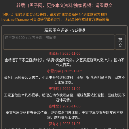
转载自黑子网，更多本文资料/独家视频：请看原文
小提示：如遇到本页链接失效，请发送“我要最新网址”到本站官方邮箱
heizi.me@pm.me 可自动获得最新网址。请记录保存本站官方联系邮箱！
精彩用户评论 - 91视频
提
交
2025-11-05
李泽林
金靖拒了王家卫直接封杀，“装胸”梗全网刷爆，文艺黄腔游戏刺激上头，圈内不
公太真实。
2025-11-05
小程同学
录音门后续秦起诉古二，小红书开号继续炸料，王家卫团队声明录音假，网友不
买账集体嘲。
2025-11-05
王钟瑶
王家卫借剧本约秦摸手，助理在场今晚酒店见，暧昧氛围浓如蜜糖，剧组默契不
避讳调情。
2025-11-05
森林北
秦雯气质少妇狂野录音侍奉，姿势精湛口技迷糊，王家卫享受直哼网友夜不能
寐，床战细节太炸裂。
2025-11-06
郭有才