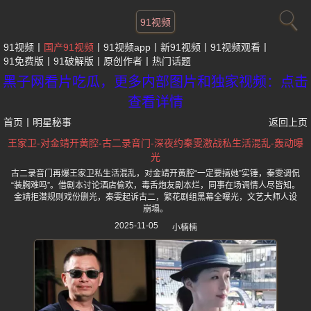
91视频
91视频
国产91视频
91视频app
新91视频
91视频观看
91免费版
91破解版
原创作者
热门话题
黑子网看片吃瓜，更多内部图片和独家视频：点击
查看详情
首页
丨
明星秘事
返回上页
王家卫-对金靖开黄腔-古二录音门-深夜约秦雯激战私生活混乱-轰动曝
光
古二录音门再爆王家卫私生活混乱，对金靖开黄腔“一定要搞她”实锤，秦雯调侃
“装胸难吗”。借剧本讨论酒店偷欢，毒舌炮友剧本烂，同事在场调情人尽皆知。
金靖拒潜规则戏份删光，秦雯起诉古二，繁花剧组黑幕全曝光，文艺大师人设
崩塌。
2025-11-05
小楠楠