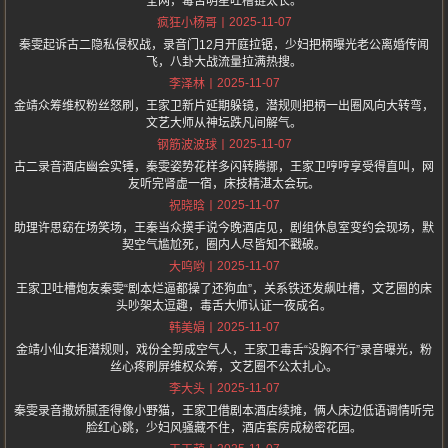
全网，毒舌明星吐槽链太长。
2025-11-07
疯狂小杨哥
秦雯起诉古二隐私侵权战，录音门12月开庭拉锯，少妇把柄曝光老公离婚传闻
飞，八卦大战流量拉满热搜。
2025-11-07
李泽林
金靖众筹维权粉丝怒刷，王家卫新片延期躲镜，潜规则把柄一出圈风向大转弯，
文艺大师从神坛跌凡间解气。
2025-11-07
钢筋波波球
古二录音酒店幽会实锤，秦雯姿势花样多闪转腾挪，王家卫哼哼享受得直叫，网
友听完肾虚一宿，床技精湛太会玩。
2025-11-07
祝晓晗
助理许思窈在场笑场，王秦当众摸手说今晚酒店见，剧组休息室变约会现场，默
契空气尴尬死，圈内人尽皆知不戳破。
2025-11-07
大呜哟
王家卫吐槽炮友秦雯“剧本烂逼都操了还狗血”，关系铁还发飙吐槽，文艺圈的床
头吵架太逗趣，毒舌大师认证一夜成名。
2025-11-07
韩美娟
金靖小仙女拒潜规则，戏份全剪成空气人，王家卫毒舌“没胸不行”录音曝光，粉
丝心疼刷屏维权众筹，文艺圈不公太扎心。
2025-11-07
李大头
秦雯录音撒娇腻歪得像小野猫，王家卫借剧本酒店续摊，俩人床边低语调情听完
脸红心跳，少妇风骚藏不住，酒店套房成秘密花园。