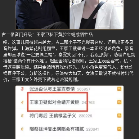
古二录音门升级：王家卫私下黄腔金靖成牺牲品
哎，这事儿闹得越来越大，古二那小子不光爆署名权，还甩出更多录
音炸弹。上海繁花剧组棚里，王家卫戴墨镜一本正经讨论角色，录音
里却直球说“一定要搞金靖”，秦雯笑回“不行，我没那胸”，助理许思窈
接梗“装两个有什么难”。起因金靖拒潜规则，王家卫表面客气，私下
借这黄腔泄愤。结果金靖所有戏份剪光，从小角色变空气人，粉丝炸
锅直呼不公。分析这操作，导演权大如天，女演员敢说不就得付出代
价，王家卫文艺外壳下藏着老派潜规则。