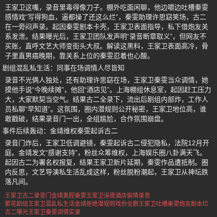
王家卫这嘴，录音里毒得像刀子。棚外吃面闲聊，他边嚼边吐槽秦雯
感情戏“写得狗血，逼都操了还这么烂”，秦雯助理许思窈笑场，古二
在一旁闷声录。起因秦雯剧本卡壳，王家卫表面指导，私下借炮友关
系发泄。结果曝光后，王家卫团队发声明“录音断章取义”，但网友不
买账，直呼文艺大师变街头大叔。解读这黑料，王家卫表面高冷，骨
子里直男癌晚期，靠关系上位的秦雯忍着也心酸。
剧组混乱私生活：同事在场调情人尽皆知
录音不光俩人独处，还有助理许思窈在场，王家卫秦雯当众调情，她
摸他手说“今晚续摊”，他回“酒店见”。上海棚组休息室，起因赶工压力
大，大家默契当空气。结果古二全录下，流出后剧组内部炸，工作人
员私聊“早知道”。这氛围，圈内潜规则公开秘密，王家卫地位高，谁
敢戳破，结果录音门一出，全组尴尬，合作氛围崩盘。
事件后续轰动：金靖维权秦雯起诉古二
录音门炸后，王家卫低调避镜，秦雯起诉古二侵犯隐私，法院12月开
庭。金靖发文“感谢支持”，粉丝众筹维权，上海娱乐圈八卦满天飞。
起因古二为署名权报复，结果王家卫新片延期，秦雯作品遭抵制。圈
内反思，文艺导演私生活乱成这样，粉丝脱粉潮起，王家卫从神坛跌
落凡间。
王家卫古二录音门金靖黄腔
秦雯王家卫深夜酒店偷情录音
繁花剧组王家卫混乱私生活
金靖拒绝潜规则戏份全删
王家卫吐槽秦雯炮友剧本烂
古二曝光王家卫秦雯调情实录