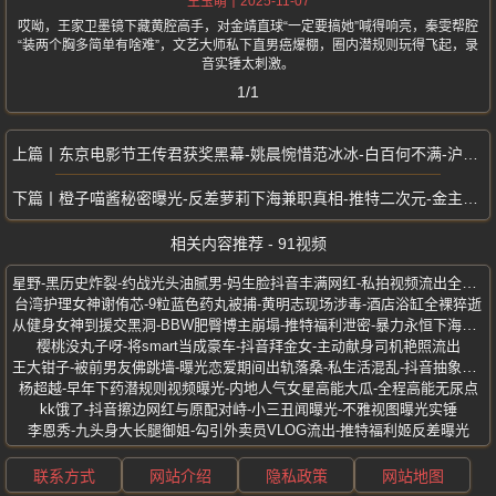
2025-11-07
王玉萌
哎呦，王家卫墨镜下藏黄腔高手，对金靖直球“一定要搞她”喊得响亮，秦雯帮腔
“装两个胸多简单有啥难”，文艺大师私下直男癌爆棚，圈内潜规则玩得飞起，录
音实锤太刺激。
1/1
东京电影节王传君获奖黑幕-姚晨惋惜范冰冰-白百何不满-沪圈文晏内定影帝
橙子喵酱秘密曝光-反差萝莉下海兼职真相-推特二次元-金主定制限定写真流出
相关内容推荐 - 91视频
星野-黑历史炸裂-约战光头油腻男-妈生脸抖音丰满网红-私拍视频流出全网疯传
台湾护理女神谢侑芯-9粒蓝色药丸被捕-黄明志现场涉毒-酒店浴缸全裸猝逝
从健身女神到援交黑洞-BBW肥臀博主崩塌-推特福利泄密-暴力永恒下海兼职
樱桃没丸子呀-将smart当成豪车-抖音拜金女-主动献身司机艳照流出
王大钳子-被前男友佛跳墙-曝光恋爱期间出轨落桑-私生活混乱-抖音抽象女网红
杨超越-早年下药潜规则视频曝光-内地人气女星高能大瓜-全程高能无尿点
kk饿了-抖音擦边网红与原配对峙-小三丑闻曝光-不雅视图曝光实锤
李恩秀-九头身大长腿御姐-勾引外卖员VLOG流出-推特福利姬反差曝光
联系方式
网站介绍
隐私政策
网站地图