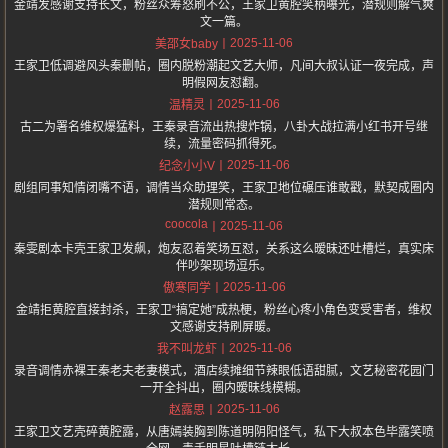
金靖发感谢支持长文，粉丝众筹怒刷不公，王家卫黄腔笑柄曝光，潜规则解气爽
文一篇。
2025-11-06
美邵女baby
王家卫低调避风头秦删帖，圈内脱粉潮起文艺大师，凡间大叔认证一夜完成，声
明假网友怼翻。
2025-11-06
温精灵
古二为署名维权爆猛料，王秦录音流出热搜炸锅，八卦大战拉满小红书开号继
续，流量密码抓得死。
2025-11-06
纪念小小V
剧组同事知情闭嘴不语，调情当众助理笑，王家卫地位碾压谁敢戳，默契成圈内
潜规则常态。
coocola
2025-11-06
秦雯剧本卡壳王家卫发飙，炮友忍着笑场互怼，关系这么暧昧还吐槽烂，真实床
伴吵架现场逗乐。
2025-11-06
傲寒同学
金靖拒黄腔直接封杀，王家卫“搞定她”成热梗，粉丝心疼小角色变受害者，维权
文感谢支持刷屏暖。
2025-11-06
我不叫龙虾
录音调情赤裸王秦老夫老妻模式，酒店续摊细节辣眼低语甜腻，文艺秘密花园门
一开全抖出，圈内暧昧线模糊。
2025-11-06
赵露思
王家卫文艺壳碎黄腔露，从唐嫣装胸到陈道明阴阳怪气，私下大叔本色毕露笑喷