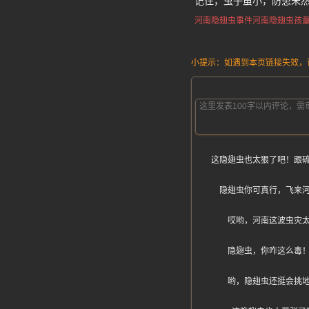
记住，虫子虽小，防患未
河南隐翅虫事件
河南隐翅虫孩
小提示：如遇到本页链接失效，请发
这隐翅虫也太狠了吧！跟
隐翅虫你可真行，飞来
哎哟，河南这波虫灾
隐翅虫，你咋这么毒
哟，隐翅虫还挺会挑