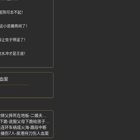
医院可去不起！
这小恶魔再闹了！
再让虫子得逞了！
流水冲才是王道！
血案
小女孩被继父摔死-小米监控曝光-孩子被继父摔死在地板-二婚夫妻吵架酿惨剧
声讨郑州中牟市三高-养育之恩未报还要下跪-说服父母下跪给孩子当垫脚石
晨连环车祸成火海-路段中断
子捅伤7人-泉港持刀伤人血案