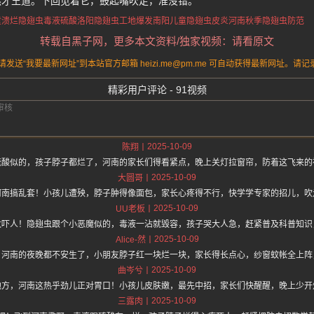
然才王道。下回见着它，鼓起嘴吹走，准没错。
童溃烂
隐翅虫毒液硫酸
洛阳隐翅虫工地爆发
南阳儿童隐翅虫皮炎
河南秋季隐翅虫防范
转载自黑子网，更多本文资料/独家视频：请看原文
送“我要最新网址”到本站官方邮箱 heizi.me@pm.me 可自动获得最新网址。
精彩用户评论 - 91视频
2025-10-09
陈翔
硫酸似的，孩子脖子都烂了，河南的家长们得看紧点，晚上关灯拉窗帘，防着这飞来的
2025-10-09
大圆哥
河南搞乱套！小孩儿遭殃，脖子肿得像面包，家长心疼得不行，快学学专家的招儿，吹
2025-10-09
UU老板
太吓人！隐翅虫跟个小恶魔似的，毒液一沾就毁容，孩子哭大人急，赶紧普及科普知识
2025-10-09
Alice-然
！河南的夜晚都不安生了，小朋友脖子红一块烂一块，家长得长点心，纱窗蚊帐全上阵
2025-10-09
曲岑兮
地方，河南这热乎劲儿正对胃口！小孩儿皮肤嫩，最先中招，家长们快醒醒，晚上少开
2025-10-09
三露肉