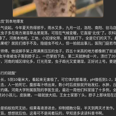
伐”到本地爆发
天气说起。今年夏天热得邪乎，雨水又多，九月一过，洛阳、南阳、驻马
虫子多在南方潮湿草丛里晃荡，可现在气候变暖，它直接“北伐”了。农
长春了。河南本地呢，工地、小区绿化带、甚至路灯下，全是它们的天下。
结果呢？居民们措手不及，隐翅虫不咬人，但一拍就出事儿，医院门庭若
卢师傅，他说脚手架上爬满黑压压的虫子，四五十米高的地方都像刷了层
女半夜被虫子落到脖子上，一巴掌拍下去，第二天就肿成一片，溃烂了2
析，河南的城区绿化多，灯光亮堂，虫子趋光又爱潮湿，正好对上号。要
行的硫酸”
长，5到10毫米大，看起来无害极了。可它体内那毒液，pH值低到1-2
攻击，人一拍死它，腹部毒汁喷出来，数小时后皮肤就开始发红、水肿，
痒灼痛。河南大学附属医院的李医生说，最近一周他们科室接了十多例，
是对小孩儿，皮肤嫩，一碰就放大招。王女士家那丫头，脖子上那块现在
为是蚂蚁拍死无妨，结果毒液渗进去，抑制细胞分裂，半天到两天才发作
致盲。想想就后怕，这毒可不是闹着玩的，早知道多读读科普书啊。