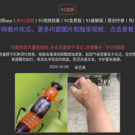
91视频
视频app
新91视频
91视频观看
91免费版
91破解版
原创作者
热
子网看片吃瓜，更多内部图片和独家视频：点击查看
河南惊现大量隐翅虫-多名孩童脖子溃烂-详情曝光-飞行的硫酸
孩童脖子红肿溃烂频发。隐翅虫毒液如硫酸腐蚀皮肤，起因气候变暖虫子北迁。症状
家提醒勿拍打，用流水冲洗及时就医。防范关窗灭虫，守护夏秋健康。
2025-10-09
徐艺真