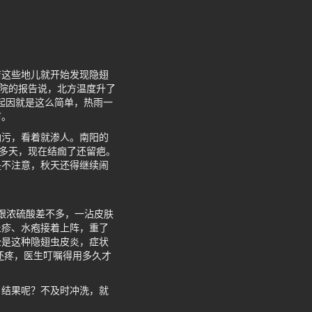
店这些地儿就开始发现隐翅
科院的报告说，北方温度升了
起因就是这么简单，热雨一
市。
油污，看着就渗人。南阳的
0多天，现在结痂了还留疤。
是不注意，秋天还得继续闹
，跟浓硫酸差不多，一沾皮肤
丘疹、水疱接着上阵，重了
全是这种隐翅虫皮炎，症状
还疼，医生叮嘱得用多久才
。结果呢？不及时冲洗，就