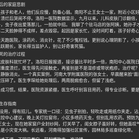
后的家庭悲剧
是孩子和老人，他们反应慢，防备心弱。南阳不止王女士一家，附近小区
，溃烂后哭闹不停。洛阳一医院数据显示，九月以来，儿科皮肤门诊翻倍
，虫子夜出爱落那儿，一拍就中招。 我聊了个驻马店的张阿姨，她孙子
第二天脸肿得不成样，差点毁容。起因是家长忙，没时间盯着，孩子好奇
天天跑医院，涂药片、消炎针，花了不少冤枉钱。更别说心理阴影了，小
活跃期长，家长得当监护人，别让好奇害死猫。
死的治疗过程
院皮肤科就忙坏了。洛阳日报报道，接诊量比平时多一倍，南阳中心医院
到重度溃烂，医生得先问接触史，再鉴别是不是湿疹或带状疱疹。治疗呢
静脉消炎。 一个真实案例，河南大学附属医院的张女士，早晨醒来脸“面
被压碎了。医生李琛给她处理后，两周脱痂愈合，但留了浅疤。
子成习惯。结果，医院资源紧绷，医生呼吁别盲目用药，得专业诊断。要
生存指南
也没用，得有招儿。专家统一口径：见虫子别拍，轻吹走或用纸巾夹走，沾
疾控中心建议，晚上关灯拉窗帘，小区多喷药灭虫，但别乱用农药。预防
王女士，现在她家窗户全封纱网，灯关早了，闺女脖子虽好转，但她直叹
果是小灾变大祸。长远看，河南得加强社区宣传，园林局多巡查绿化带。