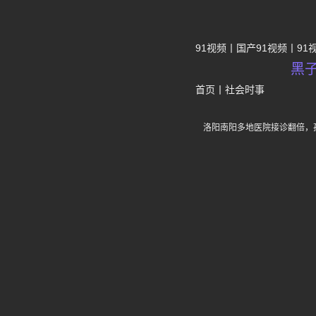
91视频
国产91视频
91
黑
首页
丨
社会时事
洛阳南阳多地医院接诊翻倍，