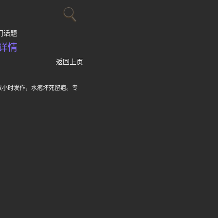
门话题
详情
返回上页
数小时发作，水疱坏死留疤。专