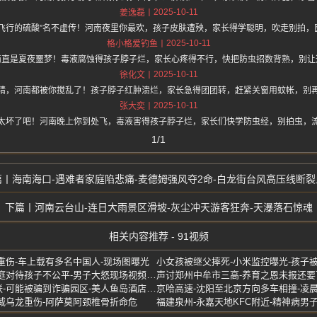
2025-10-11
姜逸磊
“飞行的硫酸”名不虚传！河南夜里你最欢，孩子皮肤遭殃，家长得学聪明，吹走别拍，
2025-10-11
格小格爱钓鱼
简直是夏夜噩梦！毒液腐蚀得孩子脖子烂，家长心疼得不行，快把防虫招数背熟，别让
2025-10-11
徐化文
精，河南都被你搅乱了！孩子脖子红肿溃烂，家长急得团团转，赶紧关窗用蚊帐，别
2025-10-11
张大奕
太坏了吧！河南晚上你到处飞，毒液害得孩子脖子烂，家长们快学防虫经，别拍虫，
1/1
海南海口-遇难者家庭陷悲痛-麦德姆强风夺2命-白龙街台风高压线断裂
河南云台山-连日大雨景区滑坡-灰尘冲天游客狂奔-天瀑落石惊魂
相关内容推荐 - 91视频
重伤-车上载有多名中国人-现场图曝光
家庭暴力将继女摔死-重组家庭对待孩子不公平-男子大怒现场视频曝光
中国游客在马来西亚酒店失联-可能被骗到诈骗园区-美人鱼岛酒店视频扒出
京哈高速-沈阳至北京方向多车相撞-凌
威乌龙重伤-阿萨莫阿颈椎骨折命危
福建泉州-永嘉天地KFC附近-精神病男