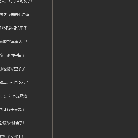
起来，别再当炮灰了！
防这飞来的小炸弹！
赶紧把这招记牢了！
硫酸虫”再害人了！
帘，别再中招了！
小怪物钻空子了！
跟上，别再吃亏了！
拍虫，冲水是正道！
再让孩子受罪了！
“硫酸”机会了！
蚊帐全安排上！