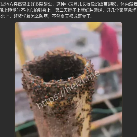
这些地方突然冒出好多隐翅虫，这种小玩意儿长得像蚂蚁带翅膀，体内藏
儿晚上睡觉时不小心拍到身上，第二天脖子上就红肿溃烂，好几个家庭急
子北上，赶紧学着怎么防啊，不然夏天都成噩梦了。