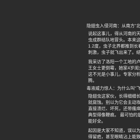
隐翅虫入侵河南：从南方“北
说起这事儿，得从河南的
虫成群结队地冒头。本来这
1.2度，虫子北界都推到
刺激，虫子就飞出来了。
我采访了洛阳一个工地的
王女士更倒霉，她家4岁闺
这不光是小事儿，专家分
腾。
毒液威力惊人：为什么叫“飞
隐翅虫这家伙，长得细细长
就腐蚀。别以为它会主动
直接溃烂、坏死，还带瘙
典型得像鞭痕。 最可怕的
能好全。
起因是大家不知道，误以
得留疤，甚至眼睛沾上能