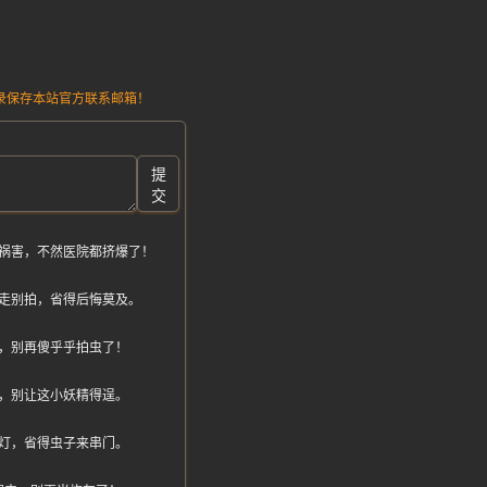
请记录保存本站官方联系邮箱！
提
交
祸害，不然医院都挤爆了！
走别拍，省得后悔莫及。
，别再傻乎乎拍虫了！
，别让这小妖精得逞。
灯，省得虫子来串门。