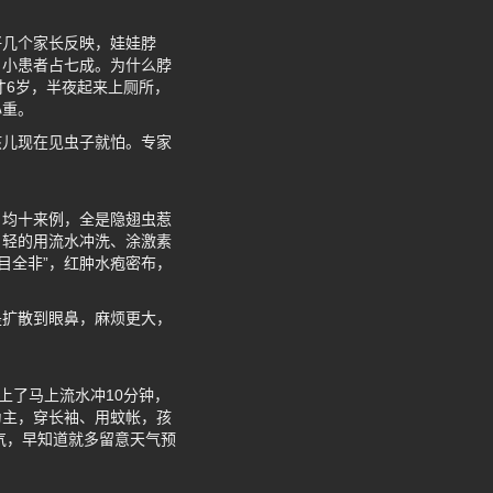
好几个家长反映，娃娃脖
，小患者占七成。为什么脖
才6岁，半夜起来上厕所，
心重。
孩儿现在见虫子就怕。专家
日均十来例，全是隐翅虫惹
？轻的用流水冲洗、涂激素
目全非”，红肿水疱密布，
是扩散到眼鼻，麻烦更大，
上了马上流水冲10分钟，
为主，穿长袖、用蚊帐，孩
气，早知道就多留意天气预