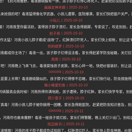
吧！飞到河南撒野，毒液跟硫酸有一拼，孩子脖子烂得心疼死人，赶紧把防虫招数学
2025-10-10
画画女神木婉
是来抢镜的吧？毒液猛得像化学武器，小孩儿遭罪，医院爆满，家长们快把窗户关严，
2025-10-10
小仙儿
蛋！河南夜里你最活跃，害得孩子脖子溃烂，家长急得跳脚，专家说了，吹走别拍，
2025-10-10
赵子易
作太猛！河南小孩儿脖子都成“战场”了，红肿溃烂吓死人，家长们快上蚊帐，别让这“
2025-10-10
你的欲梦
河南都成你主场了！毒液一出，孩子脖子烂得没法看，家长得赶紧学防虫秘籍，关灯拉
2025-10-10
周周
了吧！河南晚上飞来飞去，毒液腐蚀孩子皮肤，家长心碎一地，快把纱窗装好，别让这
coocola
2025-10-10
这是要上天啊？毒液跟硫酸似的，孩子脖子烂得惨不忍睹，家长们快行动，防虫措施得
2025-10-10
格小格爱钓鱼
的硫酸真会挑时候！河南热得你满地跑，孩子遭殃，脖子红肿，家长们快学专家，别
2025-10-10
郑少雯子
可真毒！河南小孩儿脖子被你搞得一团糟，家长急得跑医院，赶紧把防虫知识普及，别
coocola
2025-10-11
，河南你也敢来撒野？毒液一碰孩子就烂脸，家长们得警醒，晚上关灯少出门，别给这
2025-10-11
炫迈妹子i
这波够狠！河南的孩子脖子都成你试验田了，红肿溃烂吓人，家长快上防虫神器，纱窗