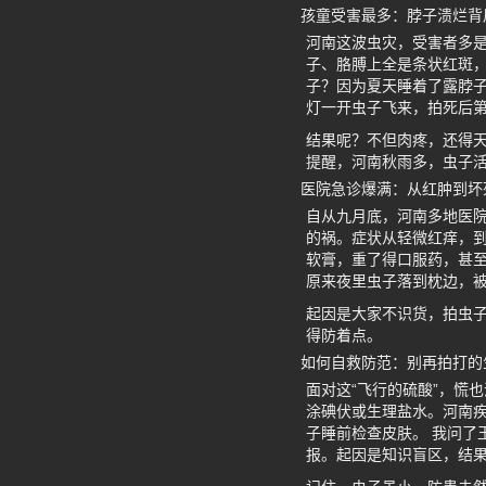
孩童受害最多：脖子溃烂背
河南这波虫灾，受害者多
子、胳膊上全是条状红斑
子？因为夏天睡着了露脖子
灯一开虫子飞来，拍死后
结果呢？不但肉疼，还得
提醒，河南秋雨多，虫子
医院急诊爆满：从红肿到坏
自从九月底，河南多地医
的祸。症状从轻微红痒，
软膏，重了得口服药，甚至
原来夜里虫子落到枕边，
起因是大家不识货，拍虫
得防着点。
如何自救防范：别再拍打的
面对这“飞行的硫酸”，慌
涂碘伏或生理盐水。河南
子睡前检查皮肤。 我问了
报。起因是知识盲区，结