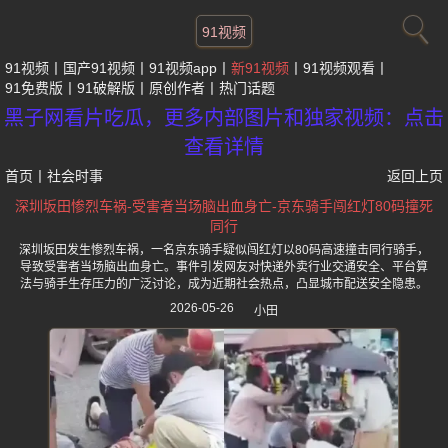
91视频
91视频
国产91视频
91视频app
新91视频
91视频观看
91免费版
91破解版
原创作者
热门话题
黑子网看片吃瓜，更多内部图片和独家视频：点击
查看详情
首页
丨
社会时事
返回上页
深圳坂田惨烈车祸-受害者当场脑出血身亡-京东骑手闯红灯80码撞死
同行
深圳坂田发生惨烈车祸，一名京东骑手疑似闯红灯以80码高速撞击同行骑手，
导致受害者当场脑出血身亡。事件引发网友对快递外卖行业交通安全、平台算
法与骑手生存压力的广泛讨论，成为近期社会热点，凸显城市配送安全隐患。
2026-05-26
小田