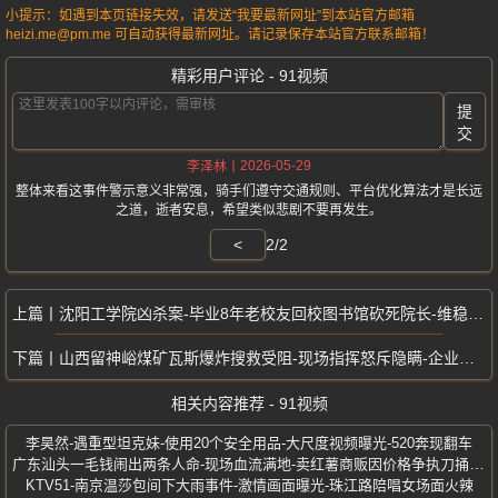
小提示：如遇到本页链接失效，请发送“我要最新网址”到本站官方邮箱
heizi.me@pm.me 可自动获得最新网址。请记录保存本站官方联系邮箱！
精彩用户评论 - 91视频
提
交
2026-05-29
李泽林
整体来看这事件警示意义非常强，骑手们遵守交通规则、平台优化算法才是长远
之道，逝者安息，希望类似悲剧不要再发生。
<
2/2
沈阳工学院凶杀案-毕业8年老校友回校图书馆砍死院长-维稳封锁全网热议
山西留神峪煤矿瓦斯爆炸搜救受阻-现场指挥怒斥隐瞒-企业提供阴阳图纸
相关内容推荐 - 91视频
李昊然-遇重型坦克妹-使用20个安全用品-大尺度视频曝光-520奔现翻车
广东汕头一毛钱闹出两条人命-现场血流满地-卖红薯商贩因价格争执刀捅夫妻
KTV51-南京温莎包间下大雨事件-激情画面曝光-珠江路陪唱女场面火辣