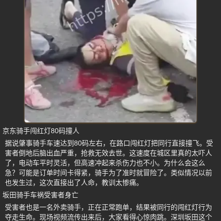
京东骑手闯红灯80码撞人
据说肇事骑手车速达到80码左右，在路口闯红灯把同行直接撞飞。受
害者倒地后脑出血严重，抢救无效去世。这速度在城区里真的太吓人
了，电动车平时灵活，但高速冲起来杀伤力也不小。为什么会这么
急？可能是订单时间卡得紧，骑手为了准时就冒险了。类似情况以前
也发生过，这次直接出了人命，教训太惨痛。
坂田骑手车祸受害者身亡
受害者也是一名外卖骑手，正在正常跑单，结果被同行的闯红灯行为
夺走生命。现场视频流传出来后，大家看得心惊肉跳。深圳坂田这个