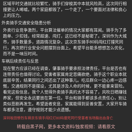
区域平时交通就比较繁忙，骑手们穿梭其中本就风险高，这次同行相
撞更让人唏嘘。两个家庭都毁了，一个走了，一个要面对法律和良心
上的压力。
外卖骑手交通安全隐患分析
外卖行业竞争激烈，平台算法催单的情况大家都有耳闻。骑手为了多
跑单、少扣钱，经常超速、闯灯，这已经不是秘密了。深圳作为大城
市，骑手数量多，道路情况复杂，这次京东骑手80码闯红灯撞死同
行，再次把行业安全问题摆到台面上。希望平台能多想想怎么优化，
而不是一味压时间。
车祸后续责任与反思
现在警方应该已经在调查，肇事骑手要承担法律责任，平台是否也有
连带责任也值得讨论。受害者家属肯定悲痛欲绝，骑手这个职业本就
底层辛苦，结果同行之间还出了这种事儿。吃瓜群众一边心疼一边感
慨，交通规则不是摆设，尤其是涉及人命的时候，更不能拿来冒险。
看完这些信息，我个人觉得外卖骑手真的太不容易了，风吹日晒赚钱
养家，但安全永远要放在第一位。平台和骑手都该多点责任心，别让
类似悲剧再发生。希望逝者安息，家属能得到妥善安置，大家开车骑
车都多注意，遵守规则才能少点遗憾。
深圳坂田惨烈车祸
京东骑手闯红灯
80码撞死同行
受害者当场脑出血身亡
转载自黑子网，更多本文资料/独家视频：请看原文