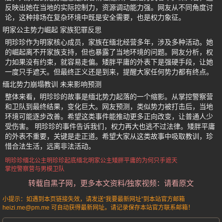
反映出她在当地的实际控制力，资源调动能力强。网友从不同角度讨
论，这种排场在复杂环境中既是安全需要，也是权力象征。
明家公主势力崛起 家族犯罪反思
明珍珍作为明家核心成员，家族在缅北经营多年，涉及多种活动。她
的崛起离不开家族支持，但也暴露了当地环境的问题。网友分析，权
力如果没有约束，就容易走偏。矮胖平庸的外表下是强硬手段，让她
一度只手遮天。但最终正义还是到来，提醒大家任何势力都有终点。
缅北势力崩塌教训 未来影响预测
整体来看，明珍珍的故事是缅北势力起落的一个缩影。从掌控警察营
和卫队到最终结果，变化巨大。网友预测，类似势力被打击后，当地
环境可能逐步改善。希望这类事件能推动更多正向改变，让普通人少
受伤害。 明珍珍的事件告诉我们，权力再大也逃不过法律。矮胖平庸
的外表不重要，关键是走正道。希望大家从这类故事中吸取教训，珍
惜合法生活，远离非法活动。
明珍珍缅北公主
明珍珍
起底缅北明家公主
矮胖平庸的为何只手遮天
掌控警察营与男模卫队
转载自黑子网，更多本文资料/独家视频：请看原文
小提示：如遇到本页链接失效，请发送“我要最新网址”到本站官方邮箱
heizi.me@pm.me 可自动获得最新网址。请记录保存本站官方联系邮箱！