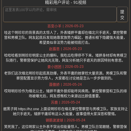
精彩用户评论 - 91视频
提
交
2026-05-23
百变小羊
哇这个明珍珍的背景真的太惊人了，外表矮胖平庸却在缅北只手遮天，掌控警察
营和男模卫队。网友起底后发现她靠家族势力崛起，普通长相下隐藏强大能量，
希望类似非法势力能被彻底打击。
2026-05-23
赵露思
哈哈哈看到明珍珍明家公主的爆料，我吃瓜吃得停不下来。矮胖身材却有男模卫
队随行，警察营保护让她风光无限，网友分析她只手遮天的原因特别有意思。
2026-05-23
姜小团团
老铁们这次缅北明珍珍起底真劲爆，外表平庸的她掌控大量资源。男模卫队和警
察营配置显示势力惊人，大家都在讨论她是怎么一步步做到的。
2026-05-24
聂傲娇
哎呀明珍珍作为缅北公主，矮胖平庸外貌却能呼风唤雨。掌控警察营和卫队的排
场被曝光后，网友感慨权力来源远比颜值重要。
2026-05-24
苏鹿
据黑子网 https://hz.one 上面说明珍珍在缅北掌控警察营与男模卫队，家族支持让
她只手遮天。矮胖平庸却有这么大能量，故事值得大家深思和警惕。
2026-05-24
钢筋波波球
笑死我了，这位明家公主外表不突出但能量惊人。男模卫队日常跟随，警察营保