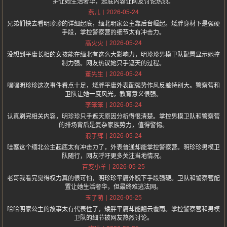
护让她生活奢华，起底内容让网友讨论热烈。
2026-05-24
燕儿
兄弟们快去看明珍珍的详细起底，缅北明家公主靠后台崛起。矮胖身材下是强硬
手段，掌控警察营的细节太有冲击力。
2026-05-24
高火火
没想到平庸长相的女孩能在缅北有这么大影响力，明珍珍男模卫队配置显示她控
制力强。网友热议她只手遮天的过程。
2026-05-24
董先生
嘿嘿明珍珍这次事件看点十足，矮胖平庸外表配强势作风反差特别大。警察营和
卫队让她一度风光，教育意义很强。
2026-05-24
李笨笨
认真刷完相关内容，明珍珍只手遮天原因分析得很清楚。掌控男模卫队和警察营
的排场背后是复杂家族势力，值得警惕。
2026-05-24
浪子辉
哇塞这个缅北公主起底太有冲击力了，外表普通却能掌控警察营。明珍珍男模卫
队随行，网友呼吁更多关注当地情况。
2026-05-25
百变小羊
老哥我看完觉得权力真的很可怕，明珍珍平庸外貌下手段强硬。卫队和警察营配
置让她生活奢华，但最终难逃法网。
2026-05-25
玉了萌
哈哈明家公主的故事太有代表性了，矮胖平庸却能翻云覆雨。掌控警察营和男模
卫队的细节被网友热烈讨论。