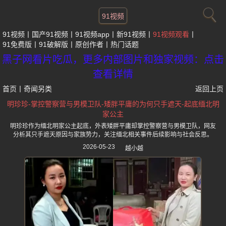
91视频
91视频
国产91视频
91视频app
新91视频
91视频观看
91免费版
91破解版
原创作者
热门话题
黑子网看片吃瓜，更多内部图片和独家视频：点击
查看详情
首页
丨
奇闻另类
返回上页
明珍珍-掌控警察营与男模卫队-矮胖平庸的为何只手遮天-起底缅北明
家公主
明珍珍作为缅北明家公主起底，外表矮胖平庸却掌控警察营与男模卫队，网友
分析其只手遮天原因与家族势力，关注缅北相关事件后续影响与社会反思。
2026-05-23
越小越