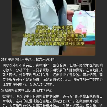
矮胖平庸为何只手遮天 权力来源分析
明珍珍外形不算突出，身材矮胖，面容普通，但她在缅北地区的影响
力惊人。分析下来，主要靠家族长期积累的人脉和资源，在当地形成
强大网络。她善于利用各种关系，逐步掌控关键位置。网友调侃，现
实中很多时候不是靠颜值，而是靠脑子和后台。明家在那一带的势力
让她能呼风唤雨，普通人难以想象。
掌控警察营男模卫队 生活排场解读
据爆料，明珍珍手下有警察营提供保护，还有专门的男模卫队负责日
常事务。这样的配置让她在当地显得特别有派头。视频和照片流出
后，大家看到她身边总是跟着精壮随从，生活方式奢华。深入看，这