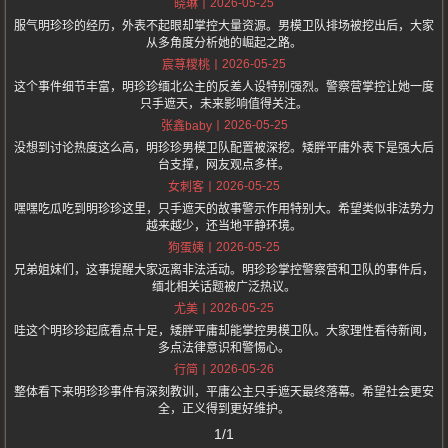
2026-05-25
晓琳
服气明珍珍的经历，外表不起眼却掌控大量资源。男模卫队排场被挖出后，大家
从多角度分析她的崛起之路。
2026-05-25
宸荨糭桃
这个事件细节丰富，明珍珍缅北公主的反差人设特别强烈。警察营掌控让她一度
只手遮天，未来影响值得关注。
2026-05-25
张鑫baby
没想到讨论热度这么高，明珍珍男模卫队配置被深挖。矮胖平庸外表下是强大后
台支撑，网友观点多样。
2026-05-25
女刺客
嘿嘿吃瓜吃到明珍珍这里，只手遮天的故事警示作用特别大。希望类似非法势力
越来越少，还当地平静环境。
2026-05-25
狗蛋姨
兄弟姐妹们，这事提醒大家远离非法活动。明珍珍掌控警察营和卫队的事件后，
缅北相关话题被广泛热议。
2026-05-25
尤美
哇这个明珍珍起底看点十足，矮胖平庸却能掌控男模卫队。大家理性看待新闻，
多点法律意识和警惕心。
2026-05-26
行简
整体看下来明珍珍事件有深刻教训，平庸公主只手遮天最终落幕。希望社会更安
全，正义得到更好维护。
1/1