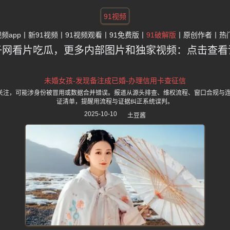
91视频
视频app
新91视频
91视频观看
91免费版
91破解版
原创作者
热
子网看片吃瓜，更多内部图片和独家视频：点击查看
未婚女孩-发现备注成已婚-办理信用卡查征信
发关注，可能涉身份被冒用或数据合并错误。报道从源头排查、维权流程、窗口合规与
证清单，提醒用流程与证据纠正系统误判。
2025-10-10
土豆酱