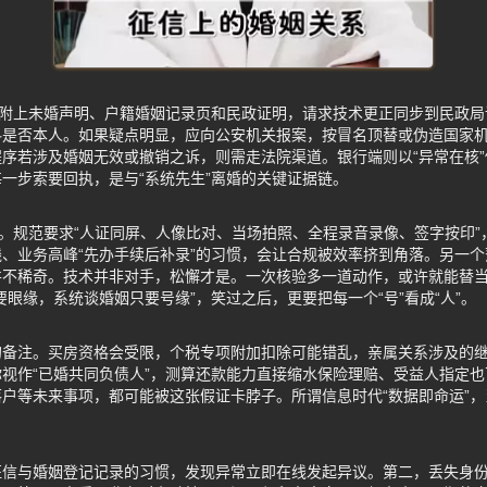
，附上未婚声明、户籍婚姻记录页和民政证明，请求技术更正同步到民政
料是否本人。如果疑点明显，应向公安机关报案，按冒名顶替或伪造国家
序若涉及婚姻无效或撤销之诉，则需走法院渠道。银行端则以“异常在核
一步索要回执，是与“系统先生”离婚的关键证据链。
”。规范要求“人证同屏、人像比对、当场拍照、全程录音录像、签字按印
、业务高峰“先办手续后补录”的习惯，会让合规被效率挤到角落。另一
不稀奇。技术并非对手，松懈才是。一次核验多一道动作，或许就能替当
要眼缘，系统谈婚姻只要号缘”，笑过之后，更要把每一个“号”看成“人”。
的备注。买房资格会受限，个税专项附加扣除可能错乱，亲属关系涉及的
视作“已婚共同负债人”，测算还款能力直接缩水保险理赔、受益人指定
户等未来事项，都可能被这张假证卡脖子。所谓信息时代“数据即命运”
。
征信与婚姻登记记录的习惯，发现异常立即在线发起异议。第二，丢失身