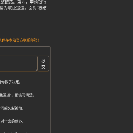
完整链路。第四，申请银行
请为取证提速。面对“被结
请记录保存本站官方联系邮箱！
提
交
替你做了决定。
色通道”，都该写清楚。
时间越久越被动。
在对个案的耐心。