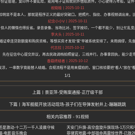
身份证管理，复印件不要乱给，能用电子证照就别外借纸质件。小心驶得万年船，证件
2025-10-11
祝晓晗
脸明显不是本人，那就是程序正义的最好突破口。把照片、指纹、办事视频调出来，
2025-10-11
纪念小小V
，但人的懒惰也得反省。录音录像、当场比对、签字按印，一个都不能少，别让忙乱变
2025-10-11
李大头
婚证牵连贷款额度和购房资格，等想买房才发现“家”早被系统安排了。未雨绸缪，先
2025-10-12
代古拉
，先在征信中心提交异议，再去民政调档拍照留证，三线并行。办事拿回执，能少走
2025-10-12
香菇终结者
发凉，一串数字竟能替人结婚。合规流程不是用来摆拍的，窗口核验要把“看人”放在“看
1/1
景亚萍-受贿案通报-正厅级干部
海军舰艇开放活动现场-孩子们在导弹发射井上-蹦蹦跳跳
相关内容推荐 - 91视频
还是激动-十二万一千人凌晨守候
天安门升旗-高空盘旋升旗现场-1万只
唱-电影音乐晚会
菲律宾地震-中部宿命再震惊世界-已致26