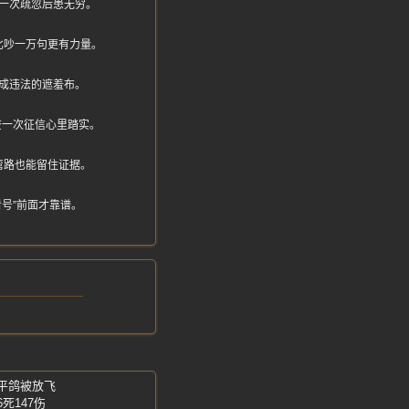
一次疏忽后患无穷。
比吵一万句更有力量。
成违法的遮羞布。
查一次征信心里踏实。
弯路也能留住证据。
号”前面才靠谱。
和平鸽被放飞
死147伤