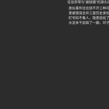
征信异常与“被结婚”的源头
类似事件往往绕不开三种可
里被错误合并三是历史身份
盯号码不看人，隐患就给
水泥未干前踩了一脚，印