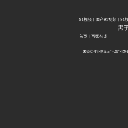
91视频
国产91视频
91
黑
首页
丨
百家杂谈
未婚女孩征信显示“已婚”引