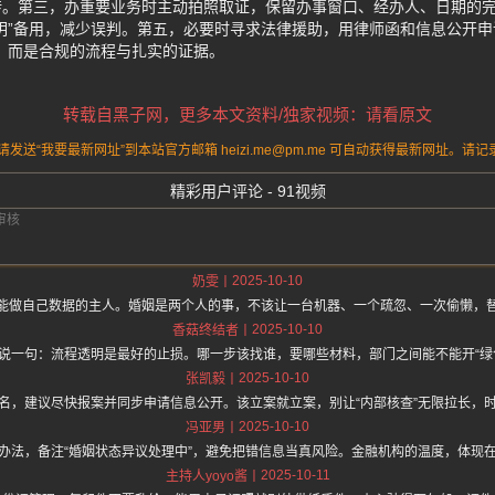
转。第三，办重要业务时主动拍照取证，保留办事窗口、经办人、日期的
明”备用，减少误判。第五，必要时寻求法律援助，用律师函和信息公开申
，而是合规的流程与扎实的证据。
转载自黑子网，更多本文资料/独家视频：请看原文
送“我要最新网址”到本站官方邮箱 heizi.me@pm.me 可自动获得最新网址。
精彩用户评论 - 91视频
2025-10-10
奶雯
能做自己数据的主人。婚姻是两个人的事，不该让一台机器、一个疏忽、一次偷懒，
2025-10-10
香菇终结者
说一句：流程透明是最好的止损。哪一步该找谁，要哪些材料，部门之间能不能开“绿
2025-10-10
张凯毅
名，建议尽快报案并同步申请信息公开。该立案就立案，别让“内部核查”无限拉长，
2025-10-10
冯亚男
办法，备注“婚姻状态异议处理中”，避免把错信息当真风险。金融机构的温度，体现
2025-10-11
主持人yoyo酱