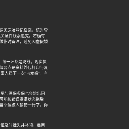
局调阅原始登记档案，核对登
机关证件线索追究。若确有
”做临时备注，避免因虚假婚
”，每一环都是防线。现实执
个薄弱点是资料外包打印与复
事人挡下一次“乌龙婚”。有
继承与医保参保也会跳出问
也可能被错误婚姻状态拖后
，当命运被人输错一行字，你
份证及时挂失并补领，启用