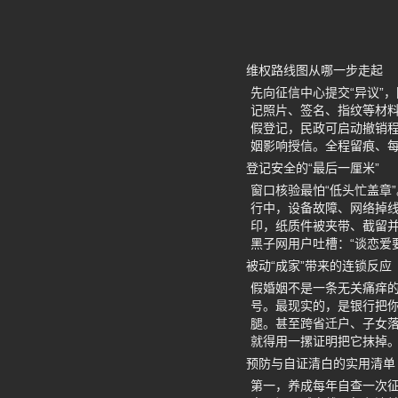
维权路线图从哪一步走起
先向征信中心提交“异议”
记照片、签名、指纹等材
假登记，民政可启动撤销程
姻影响授信。全程留痕、每
登记安全的“最后一厘米”
窗口核验最怕“低头忙盖章
行中，设备故障、网络掉线
印，纸质件被夹带、截留并
黑子网用户吐槽：“谈恋爱
被动“成家”带来的连锁反应
假婚姻不是一条无关痛痒
号。最现实的，是银行把你
腿。甚至跨省迁户、子女落
就得用一摞证明把它抹掉
预防与自证清白的实用清单
第一，养成每年自查一次