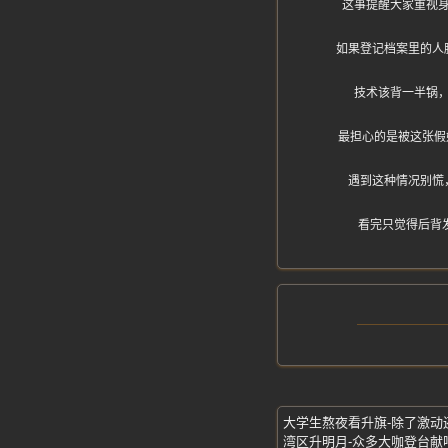
这事提醒大家重视
如果登记档案里的人
技术该背一半锅
最担心的是被这张假
遇到这种情况别慌
看完只觉得后背
大学生熬夜看升旗-除了激动
湾区升明月-众多大咖登台献