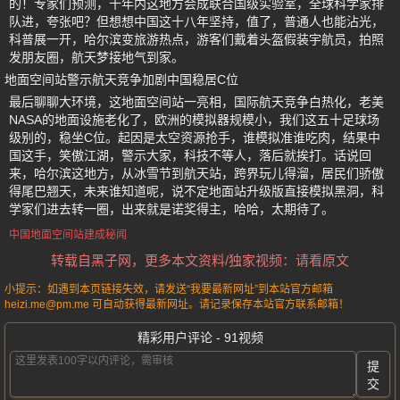
的！专家们预测，十年内这地方会成联合国级实验室，全球科学家排
队进，夸张吧？但想想中国这十八年坚持，值了，普通人也能沾光，
科普展一开，哈尔滨变旅游热点，游客们戴着头盔假装宇航员，拍照
发朋友圈，航天梦接地气到家。
地面空间站警示航天竞争加剧中国稳居C位
最后聊聊大环境，这地面空间站一亮相，国际航天竞争白热化，老美
NASA的地面设施老化了，欧洲的模拟器规模小，我们这五十足球场
级别的，稳坐C位。起因是太空资源抢手，谁模拟准谁吃肉，结果中
国这手，笑傲江湖，警示大家，科技不等人，落后就挨打。话说回
来，哈尔滨这地方，从冰雪节到航天站，跨界玩儿得溜，居民们骄傲
得尾巴翘天，未来谁知道呢，说不定地面站升级版直接模拟黑洞，科
学家们进去转一圈，出来就是诺奖得主，哈哈，太期待了。
中国地面空间站建成秘闻
转载自黑子网，更多本文资料/独家视频：请看原文
小提示：如遇到本页链接失效，请发送“我要最新网址”到本站官方邮箱
heizi.me@pm.me 可自动获得最新网址。请记录保存本站官方联系邮箱！
精彩用户评论 - 91视频
提
交