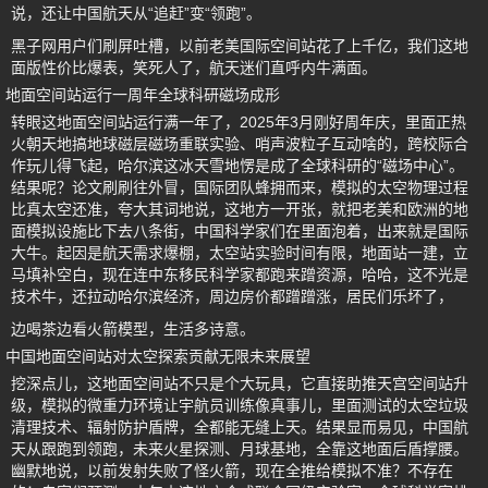
说，还让中国航天从“追赶”变“领跑”。
黑子网用户们刷屏吐槽，以前老美国际空间站花了上千亿，我们这地
面版性价比爆表，笑死人了，航天迷们直呼内牛满面。
地面空间站运行一周年全球科研磁场成形
转眼这地面空间站运行满一年了，2025年3月刚好周年庆，里面正热
火朝天地搞地球磁层磁场重联实验、哨声波粒子互动啥的，跨校际合
作玩儿得飞起，哈尔滨这冰天雪地愣是成了全球科研的“磁场中心”。
结果呢？论文刷刷往外冒，国际团队蜂拥而来，模拟的太空物理过程
比真太空还准，夸大其词地说，这地方一开张，就把老美和欧洲的地
面模拟设施比下去八条街，中国科学家们在里面泡着，出来就是国际
大牛。起因是航天需求爆棚，太空站实验时间有限，地面站一建，立
马填补空白，现在连中东移民科学家都跑来蹭资源，哈哈，这不光是
技术牛，还拉动哈尔滨经济，周边房价都蹭蹭涨，居民们乐坏了，
边喝茶边看火箭模型，生活多诗意。
中国地面空间站对太空探索贡献无限未来展望
挖深点儿，这地面空间站不只是个大玩具，它直接助推天宫空间站升
级，模拟的微重力环境让宇航员训练像真事儿，里面测试的太空垃圾
清理技术、辐射防护盾牌，全都能无缝上天。结果显而易见，中国航
天从跟跑到领跑，未来火星探测、月球基地，全靠这地面后盾撑腰。
幽默地说，以前发射失败了怪火箭，现在全推给模拟不准？不存在