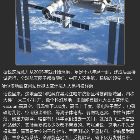
据说这玩意儿从2005年就开始琢磨，足足十八年磨一剑，建成后直接
试运行，全球航天圈子都得眼红，中国人这手笔，稳稳的领先一步。
哈尔滨地面空间站模拟太空环境九大黑科技详解
话说回来，这地面空间站藏在黑龙江哈尔滨新区科技创新城里，四栋
大楼“一大三小”排开，像个科幻基地，里面能模拟九大类太空环境，
vacuum高真空、低温零下180度、高温上千度、带电粒子轰炸、电磁
辐射乱射、空间粉尘砸脸、等离子体电离、弱磁场迷宫、中性气体稀
薄、微重力飘浮，啥都有！科学家们进去一关门，就跟真飞上天宫空
间站似的，实验重复搞多少次都不带累的。夸张点说，这地方不光是
模拟器，简直是太空的平行宇宙，里面测试的卫星材料、宇航服耐磨
度、生命支持系统，全都能在地面上反复验证，省下亿万发射费不