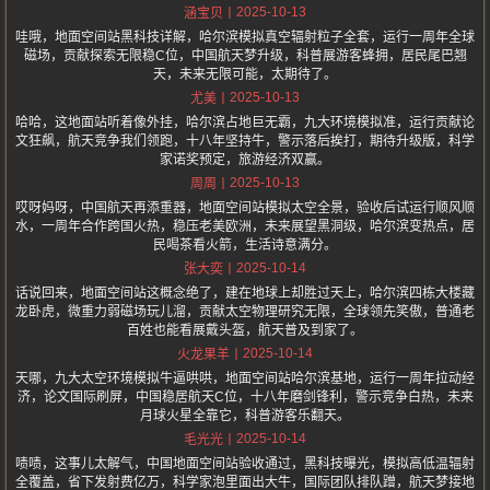
2025-10-13
涵宝贝
哇哦，地面空间站黑科技详解，哈尔滨模拟真空辐射粒子全套，运行一周年全球
磁场，贡献探索无限稳C位，中国航天梦升级，科普展游客蜂拥，居民尾巴翘
天，未来无限可能，太期待了。
2025-10-13
尤美
哈哈，这地面站听着像外挂，哈尔滨占地巨无霸，九大环境模拟准，运行贡献论
文狂飙，航天竞争我们领跑，十八年坚持牛，警示落后挨打，期待升级版，科学
家诺奖预定，旅游经济双赢。
2025-10-13
周周
哎呀妈呀，中国航天再添重器，地面空间站模拟太空全景，验收后试运行顺风顺
水，一周年合作跨国火热，稳压老美欧洲，未来展望黑洞级，哈尔滨变热点，居
民喝茶看火箭，生活诗意满分。
2025-10-14
张大奕
话说回来，地面空间站这概念绝了，建在地球上却胜过天上，哈尔滨四栋大楼藏
龙卧虎，微重力弱磁场玩儿溜，贡献太空物理研究无限，全球领先笑傲，普通老
百姓也能看展戴头盔，航天普及到家了。
2025-10-14
火龙果羊
天哪，九大太空环境模拟牛逼哄哄，地面空间站哈尔滨基地，运行一周年拉动经
济，论文国际刷屏，中国稳居航天C位，十八年磨剑锋利，警示竞争白热，未来
月球火星全靠它，科普游客乐翻天。
2025-10-14
毛光光
啧啧，这事儿太解气，中国地面空间站验收通过，黑科技曝光，模拟高低温辐射
全覆盖，省下发射费亿万，科学家泡里面出大牛，国际团队排队蹭，航天梦接地