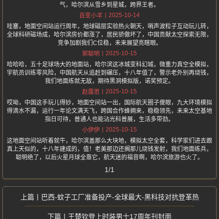
气，哈尔滨从雪乡到星城，跨界王者。
2025-10-14
百变小羊
哇塞，地面空间站运行周年，地球磁层实验热火朝天，哨声波粒子互动玩儿转，
全球科研磁场成，哈尔滨房价都涨了，居民骄傲坏了，中国贡献太空探索无限，
竞争加剧我们C位稳，未来展望亮瞎眼。
2025-10-15
郭聪明
哈哈哈，五十足球场大的地面站，哈尔滨这冰城变科幻城，微重力真空全模拟，
宇航员训练零风险，中国航天从追赶到碾压，十八年值了，警示老外别再烧钱，
我们地面练就无敌，期待黑洞模拟版，诺奖预定。
2025-10-15
赵露思
哎呦，中国这手玩儿得妙，地面空间站一出，国际航天圈子傻眼，九大环境模拟
得滴水不漏，运行一年论文满天飞，跨国合作蜂拥来，稳稳领先，未来太空基地
指日可待，普通人也能沾光科普展，生活多带劲。
2025-10-15
小伊伊
这地面空间站听着就牛，哈尔滨盖那么大块地，模拟太空全套，科学家们进去跟
真上天似的，十八年建成的，值！老美那边还搁那儿烧钱发射，我们地面练兵，
聪明绝了，以后火星月球全靠它，航天迷的福音啊，哈尔滨旅游也火了。
1/1
巴西-蚊子工厂准备投产-全球最大-黑科技对抗登革热
王楚钦登上时装男士17周年刊封面