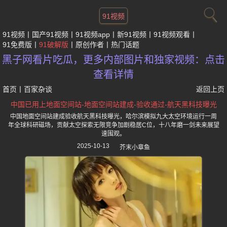
91视频
91视频
国产91视频
91视频app
新91视频
91视频观看
91免费版
91破解版
原创作者
热门话题
黑子网看片吃瓜，更多内部图片和独家视频：点击
查看详情
首页
丨
百家杂谈
返回上页
中国已用上地面空间站-地面空间站建成-验收通过-航天黑科技曝光
中国地面空间站建成验收航天黑科技曝光，哈尔滨模拟九大太空环境运行一周
年全球科研磁场，贡献太空探索无限竞争加剧稳居C位，十八年磨一剑未来展望
速围观。
2025-10-13
芥末小章鱼