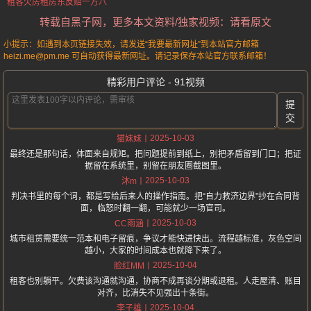
租客欠房租房东反赔一万八
转载自黑子网，更多本文资料/独家视频：请看原文
小提示：如遇到本页链接失效，请发送“我要最新网址”到本站官方邮箱
heizi.me@pm.me 可自动获得最新网址。请记录保存本站官方联系邮箱！
精彩用户评论 - 91视频
提
交
2025-10-03
猫妹妹
最终还是那句话，体面来自规矩。把问题提前到纸上，别把矛盾留到门口；把证
据留在系统里，别留在朋友圈截图里。
2025-10-03
沐m
判决书里的每个词，都是写给后来人的操作指南。把“自力救济边界”抄在合同背
面，临怒时翻一翻，可能就少一场官司。
2025-10-03
CC雨涵
城市租赁需要统一范本和电子留痕，争议才能快进快出。流程越标准，灰色空间
越小，大家的时间成本也就降下来了。
2025-10-04
脸红MM
租客也别躺平。欠费该沟通就沟通，协商不成再谈分期或退租。人走屋清、账目
对齐，比消失不见强出十条街。
2025-10-04
李子雄