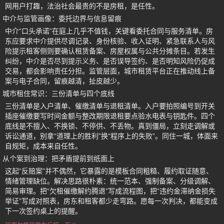
网用户打趣，法治社会最贵的不是房租，是任性。
中介与监管画像：委托边界与信息留痕
中介“口头承诺”在庭上几乎不值钱，关键看委托合同与服务清单。房
东应要求中介提供尽调记录、身份核验、收入证明、紧急联系人与风
险提示租客侧则要确认租赁备案、房屋权属与公共分摊条目。若发生
纠纷，中介是否尽到提示义务、是否误导签约、是否明知风险仍促成
交易，都会影响责任分担。监管层面，城市租赁平台正在推动线上备
案与电子合同，留痕越清，扯皮越少。
城市租住常识：三份清单与四个底线
三份清单是入户清单、催缴清单与退租清单。入户要拍照编号到开关
插座催缴要写时间金额与整改期限退租要点验水电表与钥匙件。四个
底线是不擅入、不换锁、不停供、不丢物。真到僵局，立刻走调解或
诉讼通道，别拿“道理上的胜利”换“程序上的失败”。同住一城，体面来
自规矩，成本来自任性。
从个案到治理：把矛盾提前到纸面上
这起“反赔案”并不偶然，它暴露的是模板合同粗糙、履约取证随意、
情绪管理缺位。解决思路很朴素：统一范本、强制备案、分级调解、
简易审理。把“欠租催缴解约腾退”写成流程图，把“违约金滞纳金损失
举证”写成对照表，房东和租客都少走弯路。愿每一次判决，都能变成
下一次签约桌上的提醒。