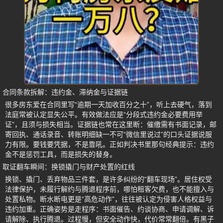
合同条款拆解：违约金、滞纳金与证据链
很多房东爱在合同里写“逾期一天加收百分之十”，听上去硬气，落到
法庭常被认定显失公平。有效做法应是“分段式违约金必要费用举
证”，且须与损失相当。证据链也常在这里断：催缴需有书面记录，邮
寄回执、通话录音、转账明细缺一不可“微信里说过”的口头证据说服
力有限。要钱要凭据，不是靠吼。正如判决书里那句经典提示：违约
金不是惩罚工具，而是损失的替身。
取证翻车瞬间：换锁撬门与财产处置的红线
换锁、撬门、丢弃物品三件套，是许多纠纷的“翻车现场”。居住权受
法律保护，未履行解约与腾退程序前，哪怕租客欠费，也不能擅入与
处置私物。断水断电更是“高危动作”，往往被认定为侵害人格权益与
违约加重。正确姿势是走程序：书面催告、约谈协商、申请调解、诉
请解除、执行腾退。过程慢，但安全动作快，代价常常翻倍。有黑子