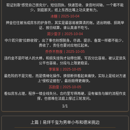
取证别靠“感觉自己很充分”。短信回执、快递签收、录音时间轴，一个都不能
少。到庭那天，纸上东西比嘴上功夫更有力。
2025-10-04
冰糖
押金往往被当成房东的护身符，其实是最容易被算清的账。进出明细、损耗举
证、按日结算，谁认真谁不吃亏。
2025-10-04
郑少雯子
中介若只做“拉群收钱”，出了事也别想脱身。尽调、提示、备案一样都不能少，
费收了，责任也要对应地扛起来。
2025-10-05
乔乔不熬夜
违约金不是吓唬人的大棒，和损失挂钩才站得住脚。写百分比容易，被认定显失
公平也容易，分段与上限更稳妥。
2025-10-05
李笨笨
最危险的不是欠租，而是情绪化操作。换锁断供看起来痛快，实际上是给对方递
上“侵权证据包”，最后赔得更痛快。
2025-10-05
苏韵雯
看似房东占理，程序一错全线失分。合约里写得再硬，没有催告与解约流程作支
撑，也很难在法庭上撑过三轮发问。
1/1
易烊千玺为男单小布和德米挑边