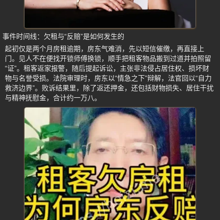
事件时间线：欠租与“反赔”是如何发生的
起初仅是两个月房租逾期，房东气难消，先以短信催缴，再直接上
门。见人不在便找开锁师傅换锁，顺手把租客物品搬到过道并拍照留
“证”。租客返家报警，随后提起诉讼，主张非法侵占居住权、损坏财
物与名誉受损。法院审理时，房东以“情急之下”辩解，法官回以“自力
救济边界”。败诉结果里，除了返还押金，还包括财物损失、居住干扰
与精神抚慰金，合计约一万八。