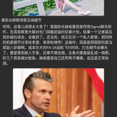
美防长群聊泄密丑闻细节
哎呀，这事儿闹得太大条了！美国防长赫格塞思居然用Signal聊天软
件，在高官群里大聊对也门胡塞武装的空袭计划，结果一个记者莫名
其妙被拉进去，全看到了。还没完，他又在另一个私人群里，把同样
的机密细节分享给老婆、弟弟和律师！这操作，简直是把国家机密当
家庭八卦聊啊。成本巨大的FA-18战机飞行时间、打击细节全曝光
了，要是落到敌人手里，后果不堪设想。五角大楼直接乱成一锅粥，
好几个高官被炒鱿鱼，赫格塞思自己还死鸭子嘴硬，说这是正常协
调。