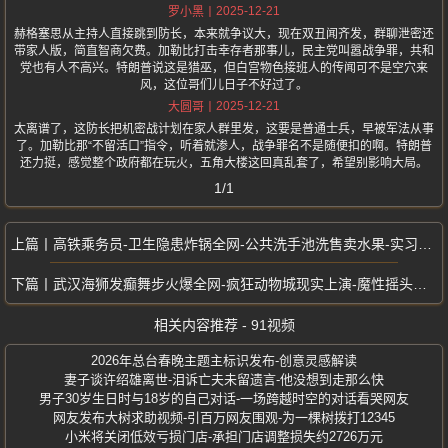
2025-12-21
罗小黑
赫格塞思从主持人直接跳到防长，本来就争议大，现在双丑闻齐发，群聊泄密还
带家人版，简直智商欠费。加勒比打击幸存者那事儿，民主党叫嚣战争罪，共和
党也有人不高兴。特朗普说这是猎巫，但白宫物色接班人的传闻可不是空穴来
风，这位哥们儿日子不好过了。
2025-12-21
大圆哥
太离谱了，这防长把机密战计划在家人群里发，这要是普通士兵，早被军法从事
了。加勒比那“不留活口”指令，听着就渗人，战争罪名不是随便扣的啊。特朗普
还力挺，感觉整个政府都在玩火，五角大楼这回真乱套了，希望别影响大局。
1/1
高铁乘务员-卫生隐患炸锅全网-公共洗手池洗售卖水果-实习生操作引争议
武汉海狮发癫舞步火爆全网-疯狂动物城现实上演-魔性摇头扭身引爆热议
相关内容推荐 - 91视频
2026年总台春晚主题主标识发布-创意灵感解读
妻子谈许绍雄离世-泪诉亡夫未留遗言-他没想到走那么快
男子30岁生日时与18岁的自己对话-一场跨越时空的对话看哭网友
网友发布大树求助视频-引百万网友围观-为一棵树拨打12345
小米将关闭低效亏损门店-承担门店调整损失约2726万元