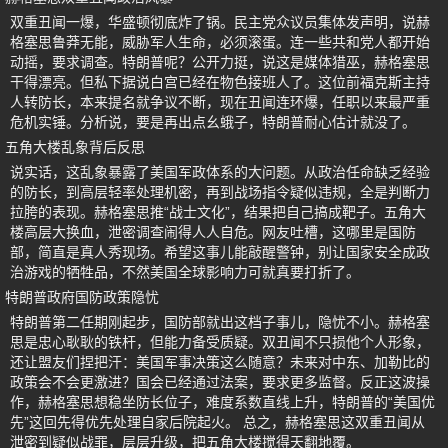
双重丑闻一爆，华盛顿彻底炸了锅。民主党众议员集体发声明，说赫
格塞思鲁莽无能，威胁军人生命，必须滚蛋。连一些共和党人都开始
动摇，要求调查。特朗普呢？公开力挺，说这是媒体猎巫，赫格塞思
干得漂亮。但私下据说白宫已经在物色接班人了。这位前福克斯主持
人转防长，本来提名就争议不断，现在丑闻连环爆，任职以来最严重
危机实锤。分析说，要是再出点幺蛾子，特朗普耐心估计就没了。
五角大楼乱象背后反思
说实话，这乱象暴露了美国军政体系的大问题。从政治任命缺乏经验
的防长，到高层轻率处理机密，再到战场指令疑似违规，全是判断力
拉胯的表现。赫格塞思推“战士文化”，结果把自己搞成靶子。五角大
楼高层大换血，泄密调查闹得人人自危。网友吐槽，这哪里是国防
部，简直是真人秀现场。希望这事儿能敲醒警钟，别让国家安全成政
治游戏的牺牲品，不然美国全球影响力可就真要打折了。
特朗普政府国防政策隐忧
特朗普第二任期刚起步，国防部就出这档子事儿，隐忧不小。赫格塞
思是忠心耿耿的铁杆，但能力备受质疑。双丑闻不只损他个人形象，
还让盟友们捏把汗：美国军事决策这么随意？未来对中东、加勒比的
政策会不会更激进？国会已经通过法案，要求更多监督。反正这波操
作，赫格塞思想稳坐防长位子，难度系数直线上升，特朗普的“美国优
先”这回先得优先处理自家后院起火。 总之，赫格塞思这双重丑闻从
泄密到疑似战罪，层层升级，把五角大楼搅得天翻地覆。