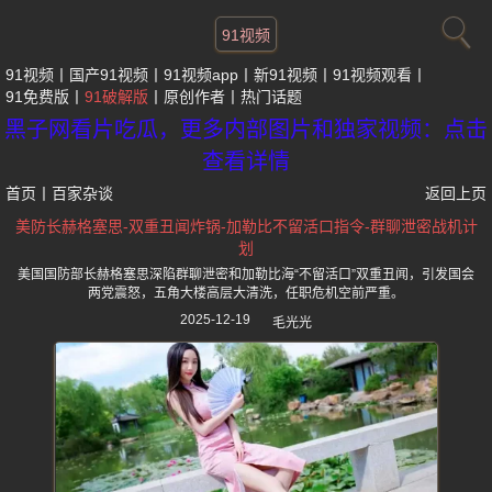
91视频
91视频
国产91视频
91视频app
新91视频
91视频观看
91免费版
91破解版
原创作者
热门话题
黑子网看片吃瓜，更多内部图片和独家视频：点击
查看详情
首页
丨
百家杂谈
返回上页
美防长赫格塞思-双重丑闻炸锅-加勒比不留活口指令-群聊泄密战机计
划
美国国防部长赫格塞思深陷群聊泄密和加勒比海“不留活口”双重丑闻，引发国会
两党震怒，五角大楼高层大清洗，任职危机空前严重。
2025-12-19
毛光光