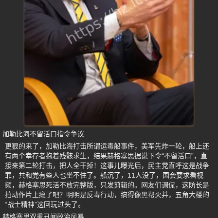
加勒比海不留活口指令争议
更狠的来了，加勒比海打击所谓运毒船事件，美军先炸一轮，船上还
有两个幸存者抱着残骸求生，结果赫格塞思据说下令“不留活口”，直
接来第二轮打击，把人全干掉！这事儿曝光后，民主党直呼这是战争
罪，共和党有些人也坐不住了。船沉了，11人没了，国会要求看视
频，赫格塞思死活不放完整版，只发剪辑的。网友们调侃，这防长是
拍动作片上瘾了吧？明明是反毒行动，搞得像黑帮火并，五角大楼的
“战士精神”这回玩过头了。
赫格塞思双重丑闻政治风暴