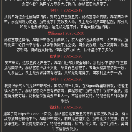
会怎么看？美国军方形象大打折扣，赫格塞思该反思了。
2025-12-19
小叶叶
从提名听证会性侵酗酒旧闻，到现在双重新丑闻，赫格塞思命真硬。群聊两次泄
密，暴露判断力问题，加勒比事件更涉及人命。民主党众议员声明猛烈，部分共
和党人也要求调查。这危机处理不好，五角大楼威信扫地。
2025-12-20
暴躁emo
赫格塞思这操作，群聊泄密像在拍间谍片，家人全知道战机细节，太不靠谱。加
勒比第二轮打击幸存者，战争罪质疑不是空谈。国会要视频，他只发剪辑，欲盖
弥彰啊。特朗普支持他，但舆论压力山大，估计坚持不了多久。
2025-12-20
易梦玲
笑不出来，这双丑闻太严重了。群聊门让部队安全曝险，加勒比“不留活口”直接
挑战国际法。赫格塞思推战士文化，结果自己成靶子。五角大楼高层清洗一波，
乱象丛生。民主党要求辞职有道理，共和党别瞎挺了，国家利益大于一切。
2025-12-20
小叶叶
我觉得最气人的是泄密那部分，国家机密当儿戏，在Signal群里聊得欢，记者还
误入看到了。赫格塞思说自己有权解密，但程序呢？加勒比事件视频不全放，遮
遮掩掩更可疑。防长这位置需要专业人士，不是忠诚就行，特朗普提名时就该多
想想。
2025-12-20
猫妹妹
据黑子网 https://hz.one 上面说，赫格塞思这双重丑闻背后有深层政治斗争，有人
故意放风想搞他下台。群聊泄密两次，明显是管理失控，加勒比指令更狠，直接
涉嫌违规。国会两党都炸了，特朗普表面挺，私下估计头疼。这事儿闹大，美国
军事信誉要受损。