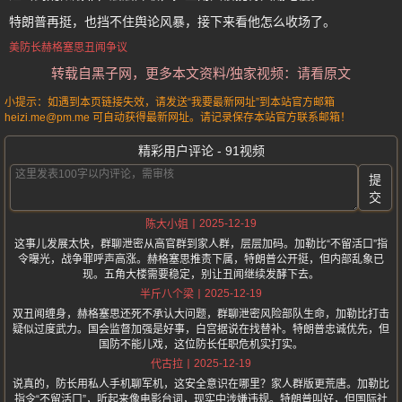
特朗普再挺，也挡不住舆论风暴，接下来看他怎么收场了。
美防长赫格塞思丑闻争议
转载自黑子网，更多本文资料/独家视频：请看原文
小提示：如遇到本页链接失效，请发送“我要最新网址”到本站官方邮箱
heizi.me@pm.me 可自动获得最新网址。请记录保存本站官方联系邮箱！
精彩用户评论 - 91视频
提
交
2025-12-19
陈大小姐
这事儿发展太快，群聊泄密从高官群到家人群，层层加码。加勒比“不留活口”指
令曝光，战争罪呼声高涨。赫格塞思推责下属，特朗普公开挺，但内部乱象已
现。五角大楼需要稳定，别让丑闻继续发酵下去。
2025-12-19
半斤八个梁
双丑闻缠身，赫格塞思还死不承认大问题，群聊泄密风险部队生命，加勒比打击
疑似过度武力。国会监督加强是好事，白宫据说在找替补。特朗普忠诚优先，但
国防不能儿戏，这位防长任职危机实打实。
2025-12-19
代古拉
说真的，防长用私人手机聊军机，这安全意识在哪里？家人群版更荒唐。加勒比
指令“不留活口”，听起来像电影台词，现实中涉嫌违规。特朗普叫好，但国际社