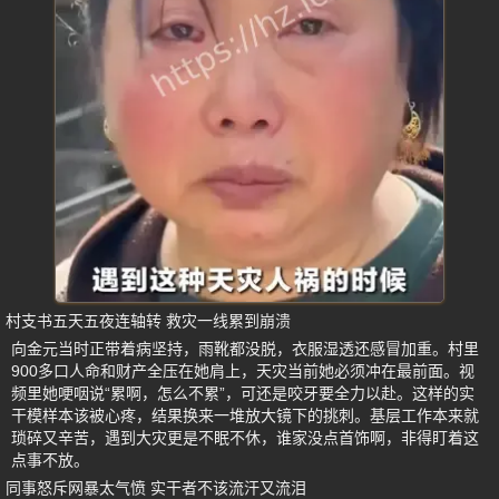
村支书五天五夜连轴转 救灾一线累到崩溃
向金元当时正带着病坚持，雨靴都没脱，衣服湿透还感冒加重。村里
900多口人命和财产全压在她肩上，天灾当前她必须冲在最前面。视
频里她哽咽说“累啊，怎么不累”，可还是咬牙要全力以赴。这样的实
干模样本该被心疼，结果换来一堆放大镜下的挑刺。基层工作本来就
琐碎又辛苦，遇到大灾更是不眠不休，谁家没点首饰啊，非得盯着这
点事不放。
同事怒斥网暴太气愤 实干者不该流汗又流泪