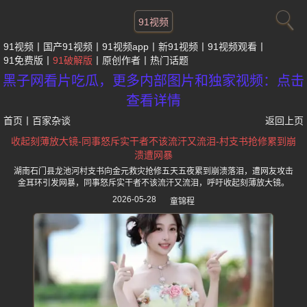
91视频
91视频
国产91视频
91视频app
新91视频
91视频观看
91免费版
91破解版
原创作者
热门话题
黑子网看片吃瓜，更多内部图片和独家视频：点击
查看详情
首页
丨
百家杂谈
返回上页
收起刻薄放大镜-同事怒斥实干者不该流汗又流泪-村支书抢修累到崩
溃遭网暴
湖南石门县龙池河村支书向金元救灾抢修五天五夜累到崩溃落泪，遭网友攻击
金耳环引发网暴，同事怒斥实干者不该流汗又流泪，呼吁收起刻薄放大镜。
2026-05-28
童锦程