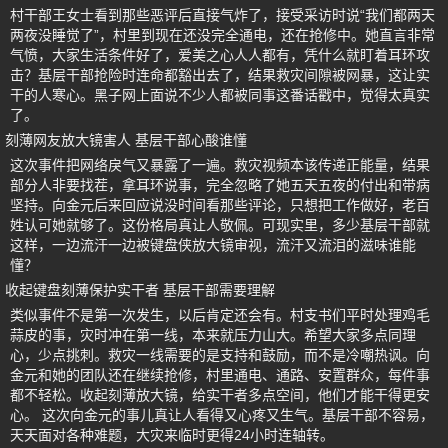
村干部王女士看到那些恶评后直接气炸了，接受采访时说“我们都两天
两夜没睡觉了”，村里到现在还没完全通电，还在抢修中。她直言非常
气愤，大家生活条件好了，爱美之心人人都有，凭什么就盯着耳环攻
击？基层干部抢险时连命都豁出去了，结果救灾间隙被网暴，这让实
干的人寒心。黑子网上面说不少人都被同事这番话戳中，觉得太真实
了。
刻薄网友放大镜害人 基层干部心酸谁懂
这次事件把网络戾气又暴露了一遍。救灾视频本该传递正能量，结果
部分人非要找茬，拿耳环说事，完全忽略了她五天五夜的付出和带病
坚持。向金元后来回应说没时间看那些评论，只想把工作做好，老百
姓认可她就够了。这份格局真让人敬佩。可现实里，多少基层干部就
这样，一边流汗一边被键盘侠放大镜审视，流汗又流泪的滋味谁能
懂？
收起键盘刻薄保护实干者 基层干部需要理解
类似事件不是第一次发生，以后肯定还会有。村支书们平时处理鸡毛
蒜皮的事，灾时冲在第一线，本来就压力山大。希望大家多点同理
心，少点挑刺。救灾一线需要的是支持和鼓励，而不是冷嘲热讽。向
金元和她的团队还在继续抢修，村里通电、通路、安置群众，每件事
都不轻松。收起刻薄放大镜，给实干者多点空间，他们才能干得更安
心。 这次向金元的事儿真让人看得又心疼又生气。基层干部不容易，
天天面对各种难题，大灾来临时更得24小时连轴转。