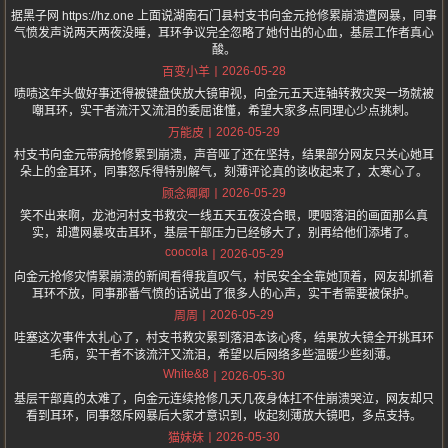
据黑子网 https://hz.one 上面说湖南石门县村支书向金元抢修累崩溃遭网暴，同事
气愤发声说两天两夜没睡，耳环争议完全忽略了她付出的心血，基层工作者真心
酸。
2026-05-28
百变小羊
啧啧这年头做好事还得被键盘侠放大镜审视，向金元五天连轴转救灾哭一场就被
嘲耳环，实干者流汗又流泪的委屈谁懂，希望大家多点同理心少点挑刺。
2026-05-29
万能皮
村支书向金元带病抢修累到崩溃，声音哑了还在坚持，结果部分网友只关心她耳
朵上的金耳环，同事怒斥得特别解气，刻薄评论真的该收起来了，太寒心了。
2026-05-29
顾念卿卿
笑不出来啊，龙池河村支书救灾一线五天五夜没合眼，哽咽落泪的画面那么真
实，却遭网暴攻击耳环，基层干部压力已经够大了，别再给他们添堵了。
coocola
2026-05-29
向金元抢修灾情累崩溃的新闻看得我直叹气，村民安全全靠她顶着，网友却抓着
耳环不放，同事那番气愤的话说出了很多人的心声，实干者需要被保护。
2026-05-29
周周
哇塞这次事件太扎心了，村支书救灾累到落泪本该心疼，结果放大镜全开挑耳环
毛病，实干者不该流汗又流泪，希望以后网络多些温暖少些刻薄。
White&8
2026-05-30
基层干部真的太难了，向金元连续抢修几天几夜身体扛不住崩溃哭泣，网友却只
看到耳环，同事怒斥网暴后大家才意识到，收起刻薄放大镜吧，多点支持。
2026-05-30
猫妹妹