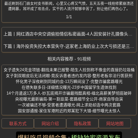
最近刷到石门县女村支书新闻，心里又心疼又气愤，五天五夜一线抢修累崩溃还
遭网暴，耳环成了攻击点，实干的人流汗就够辛苦了，别让他们再伤心了。
1/1
网红酒店中央空调偷拍情侣私密画面-4人因安装针孔摄像头被刑拘
海外投资失控大本营失守-这家老上海奶业上次大亏损还是三聚氰胺时期
相关内容推荐 - 91视频
女子遗失24克金项链-翻找未果已报警-陌生人捡到称不像金的直接扔垃圾桶
女子割双眼皮后无法闭眼-竟反诉患者违约发内容-整形老板非法行医获刑
怀化男子深夜刷到同城约会-13万瞬间没了-完整诈骗套路曝光
在德失联多日-详细情况曝光-23岁中国留学生遗体找到
14个月遣返1万多人-妙瓦底揭开诈骗最残酷真相-缅北高薪美梦彻底破碎
央视曝光最新骗局-第一割韭菜-套路细节全公开-商家自导自演
一次被骗还不够-受害者遭遇曝光-网上求助却连中两次套路
国安部通报-家住军港附近的郑某犯下大错-细节曝光太惊人
联系方式
网站介绍
隐私政策
网站地图