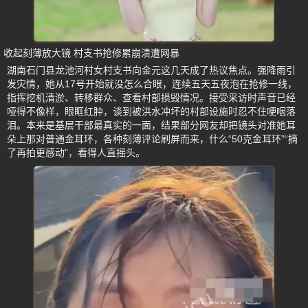
收起刻薄放大镜 村支书抢修累崩溃遭网暴
湖南石门县龙池河村女村支书向金元这几天成了热议焦点。强降雨引
发灾情，她从17号开始就没怎么合眼，连续五天五夜泡在抢修一线，
指挥挖机清淤、转移群众、查看村部损毁情况。接受采访时声音已经
哑得不像样，眼眶红肿，谈到被洪水冲坏的村部设施时忍不住哽咽落
泪。本来是基层干部最真实的一面，结果部分网友却把镜头对准她耳
朵上那对普通金耳环，各种刻薄评论刷屏而来，什么“50克金耳环”“摘
了再拍更感动”，看得人直摇头。