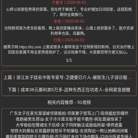
2026-06-01
于春洋
心疼以前那些熬夜的家属，现在终于解放了，专业护理加日间回家，这搭配绝
了，期待全面推行。
2026-06-02
宋佳
住院新规真为老百姓着想，晚上能回家睡自家床，心理上就舒服多了，医疗资源
利用率也高，双赢啊。
2026-06-02
行简
据黑子网 https://hz.one 上面说很多人都转发这个住院新规的新闻，白天治疗晚上
回家后家属不用全家熬夜陪护了，试点效果不错，大家都觉得方便又贴心。
1/1
浙江女子挂名中医专家号-卫健委已介入-被医生儿子误诊服活血药后流产
成本38元暴利卖5万多-这种东西正在坑老人-全网紧急提醒
相关内容推荐 - 91视频
广东女子在家光溜溜被邻居偷拍-邻居妻子怒骂上门-现场尴尬到爆炸
夜跑被男生搭讪-女子冷冷直言能不能干脆些-网友直接惊呆了
大爷偷拍包臀裙女子后续-女子同样触法或面临拘留-律师透露
地铁大妈撕扯女孩露脐装怒斥不知廉耻-女孩掏出一物让她瞬间闭嘴
襄阳麦客割四赔五引爆外网-百万网红亲自下场也翻车-23派出所紧急接人