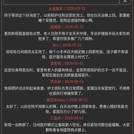
交
2026-05-31
火龙果羊
终于等到这个好消息了，以前陪护住院全家轮流上，现在白天治晚上回，家属能
睡个安稳觉，医院这波操作暖心啊。
2026-05-31
聂傲娇
看到新规我直接给点赞，老人住院不用子女天天守夜，专业护理接手后大家负担
轻多了，希望尽快多推广几个病种。
2026-05-31
沐m
哈哈哈日间病房太实用了，做个小手术白天搞定晚上回家吃饭，孩子都不用请
假，医疗服务总算跟上时代了。
2026-05-31
章若楠
这变化来得真及时，家里有老人的最有体会，全家熬夜陪护的日子一去不复返，
新规实施后生活质量直接提升。
2026-06-01
李泽林
免陪照护试点听起来靠谱，护士团队负责日常照顾，家属白天探望就行，不用再
在病房打地铺受罪了。
2026-06-01
美邵女baby
太好了，以后住院不用那么折腾，白天治疗晚上回家休息，患者心情好恢复也
快，家庭压力小了好几倍。
2026-06-01
三露肉
新规一出刷屏了，日间医疗模式让看病更人性化，床位紧张问题也能缓解，大家
都盼着本地医院快点跟上。