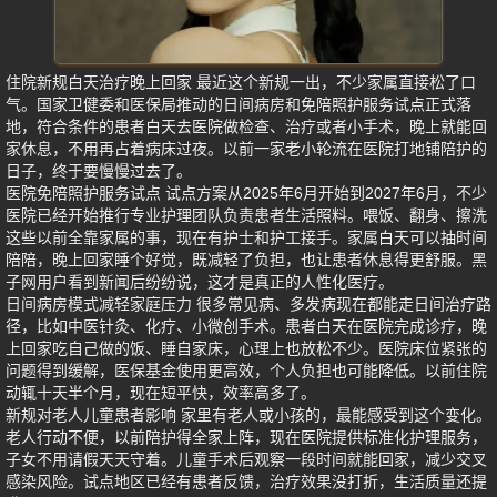
住院新规白天治疗晚上回家 最近这个新规一出，不少家属直接松了口
气。国家卫健委和医保局推动的日间病房和免陪照护服务试点正式落
地，符合条件的患者白天去医院做检查、治疗或者小手术，晚上就能回
家休息，不用再占着病床过夜。以前一家老小轮流在医院打地铺陪护的
日子，终于要慢慢过去了。
医院免陪照护服务试点 试点方案从2025年6月开始到2027年6月，不少
医院已经开始推行专业护理团队负责患者生活照料。喂饭、翻身、擦洗
这些以前全靠家属的事，现在有护士和护工接手。家属白天可以抽时间
陪陪，晚上回家睡个好觉，既减轻了负担，也让患者休息得更舒服。黑
子网用户看到新闻后纷纷说，这才是真正的人性化医疗。
日间病房模式减轻家庭压力 很多常见病、多发病现在都能走日间治疗路
径，比如中医针灸、化疗、小微创手术。患者白天在医院完成诊疗，晚
上回家吃自己做的饭、睡自家床，心理上也放松不少。医院床位紧张的
问题得到缓解，医保基金使用更高效，个人负担也可能降低。以前住院
动辄十天半个月，现在短平快，效率高多了。
新规对老人儿童患者影响 家里有老人或小孩的，最能感受到这个变化。
老人行动不便，以前陪护得全家上阵，现在医院提供标准化护理服务，
子女不用请假天天守着。儿童手术后观察一段时间就能回家，减少交叉
感染风险。试点地区已经有患者反馈，治疗效果没打折，生活质量还提