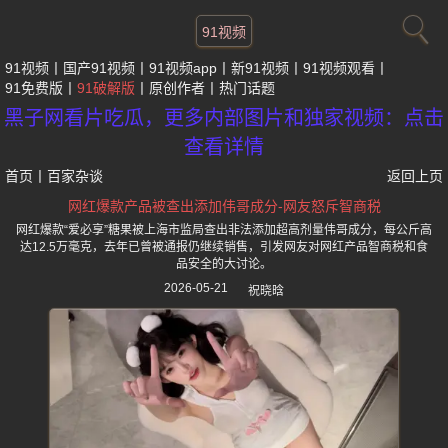
91视频
91视频
国产91视频
91视频app
新91视频
91视频观看
91免费版
91破解版
原创作者
热门话题
黑子网看片吃瓜，更多内部图片和独家视频：点击
查看详情
首页
丨
百家杂谈
返回上页
网红爆款产品被查出添加伟哥成分-网友怒斥智商税
网红爆款“爱必享”糖果被上海市监局查出非法添加超高剂量伟哥成分，每公斤高
达12.5万毫克，去年已曾被通报仍继续销售，引发网友对网红产品智商税和食
品安全的大讨论。
2026-05-21
祝晓晗