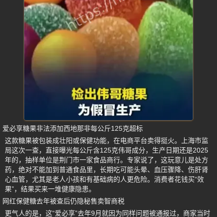
爱必享糖果非法添加西地那非每公斤125克超标
这款糖果被包装成壮阳或保健功能，在电商平台卖得挺火。上海市监
局这次一查，直接曝光每公斤含125克伟哥成分，生产日期还是2025
年的，抽样单位是荆门市一家食品商行。专家说了，这玩意儿是处方
药，绝对不能加到普通食品里，长期吃可能头晕、血压骤降、伤肝肾
心血管，尤其是老人小孩和有基础病的人更危险。消费者花钱买“效
果”，结果买来一堆健康隐患。
网红保健糖去年被查后仍隐秘售卖智商税
更气人的是，这“爱必享”去年9月就因为同样问题被通报过，商家当时