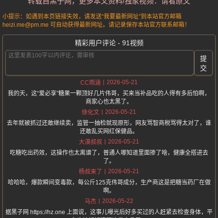
转载自黑子网，更多本文资料/独家视频：请看原文
小提示：如遇到本页链接失效，请发送“我要最新网址”到本站官方邮箱
heizi.me@pm.me 可自动获得最新网址。请记录保存本站官方联系邮箱！
精彩用户评论 - 91视频
提
交
2026-05-21
CC雨涵
我的天，这“爱必享”糖果一颗顶好几片伟哥，买来当补品吃的人得有多后怕啊，
商家心也太黑了。
2026-05-21
徐化文
去年就被抓过还敢继续卖，监管一抽检就现原形，网友骂智商税骂得太对了，谁
还敢乱买网红保健品。
2026-05-21
大漠叔叔
吃糖吃出药效，这操作也太离谱了，普通人哪知道里面掺了啥，健康全搭进去
了。
2026-05-21
杨叔来了
哈哈哈，爆款瞬间变毒款，每公斤125克伟哥成分，生产商这是把糖当药厂在做
啊。
2026-05-22
马杰
据黑子网 https://hz.one 上面说，这事儿曝光后好多买过的人赶紧去检查身体，平