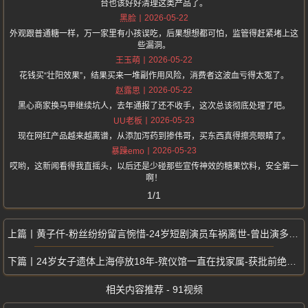
台也该好好清理这类产品了。
2026-05-22
黑脸
外观跟普通糖一样，万一家里有小孩误吃，后果想想都可怕，监管得赶紧堵上这
些漏洞。
2026-05-22
王玉萌
花钱买“壮阳效果”，结果买来一堆副作用风险，消费者这波血亏得太冤了。
2026-05-22
赵露思
黑心商家换马甲继续坑人，去年通报了还不收手，这次总该彻底处理了吧。
2026-05-23
UU老板
现在网红产品越来越离谱，从添加泻药到掺伟哥，买东西真得擦亮眼睛了。
2026-05-23
暴躁emo
哎哟，这新闻看得我直摇头，以后还是少碰那些宣传神效的糖果饮料，安全第一
啊！
1/1
黄子仟-粉丝纷纷留言惋惜-24岁短剧演员车祸离世-曾出演多部热门微短剧
24岁女子遗体上海停放18年-殡仪馆一直在找家属-获批前绝不火化
相关内容推荐 - 91视频