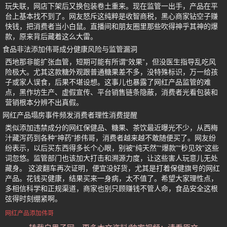
玩失联，网店下架后又换包装卷土重来。现在监管一出手，产品在平
台上基本找不到了。网友怒斥这纯粹是收智商税，黑心商家钻空子赚
快钱，把消费者当小白鼠。直播间和朋友圈里那些吹得神乎其神的爆
款，原来背后藏着这么大雷。
食品非法添加伟哥成分健康风险与监管漏洞
西地那非能扩张血管，短期可能有所谓“效果”，但没医生指导乱吃风
险极大。尤其这款糖外观跟普通糖果差不多，没特殊标识，万一给孩
子或家人误食，后果不堪设想。这事儿也暴露了网红产品监管的难
点，黑作坊生产、虚假宣传、平台销售链条隐蔽，消费者光看包装和
营销根本分辨不出真假。
网红产品塌房事件频发消费者理性消费提醒
类似添加违禁成分的网红保健品、糖果、茶饮最近曝光不少，从西梅
汁藏泻药到各种“神药”掺伟哥，消费者越来越不敢随便买了。网友纷
纷表示，以后买东西得多长个心眼，别被“纯天然”“爆款”“秒见效”这些
词忽悠。监管部门也该加大打击和溯源力度，让这些害人玩意儿无处
藏身。 这波翻车再次证明，便宜没好货，尤其是打着保健旗号的网红
产品。花钱买健康，结果买来一身病，太不值了。希望大家理性点，
多相信科学和正规渠道，商家也别只顾赚钱不管人命，食品安全这根
弦得时刻绷紧啊。
网红产品添加伟哥