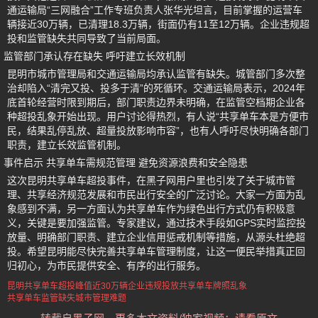
通运输局“三网融合”工作专班负责人张华光坦言，目前掌握的运营车
辆接近30万辆，已清理18.3万辆，街面仍有11至12万辆。企业违规超
投和监管缺失共同导致了当前局面。
监管部门承认存在缺失 呼吁建立长效机制
昆明市城市管理局和交通运输局均承认监管有缺失。城管部门多次整
治却陷入“清完又投、投多于清”的死循环。交通运输局表示，2024年
底首轮经营时限到期后，部门职责边界未明确，在监管空档期企业各
种超投乱象开始出现。用户讨论得热烈，有人说“共享单车本是方便市
民，结果乱停乱放、超量投放影响市容”，也有人呼吁尽快明确各部门
职责，建立长效监管机制。
事件启示 共享单车需规范管理 避免资源浪费和安全隐患
这次昆明共享单车超投事件，在黑子网用户里也引发了关于城市管
理、共享经济规范发展和市民出行安全的广泛讨论。大家一方面为乱
象感到不满，另一方面认为共享单车作为绿色出行方式仍有积极意
义，关键是要加强监管。专家建议，通过技术手段如GPS实时监控投
放量、明确部门职责、建立企业信用惩戒机制等措施，从源头杜绝超
投。希望昆明能尽快完善共享单车管理制度，让这一便民举措真正回
归初心，为市民提供安全、有序的出行服务。
昆明共享单车超投
峰值近30万辆
企业违规投放
共享单车牌照乱象
共享单车监管缺失
城市管理难题