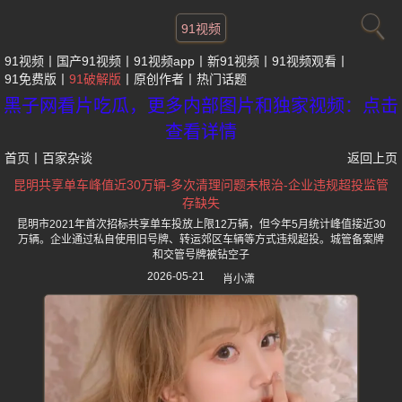
91视频
91视频
国产91视频
91视频app
新91视频
91视频观看
91免费版
91破解版
原创作者
热门话题
黑子网看片吃瓜，更多内部图片和独家视频：点击
查看详情
首页
丨
百家杂谈
返回上页
昆明共享单车峰值近30万辆-多次清理问题未根治-企业违规超投监管
存缺失
昆明市2021年首次招标共享单车投放上限12万辆，但今年5月统计峰值接近30
万辆。企业通过私自使用旧号牌、转运郊区车辆等方式违规超投。城管备案牌
和交管号牌被钻空子
2026-05-21
肖小潇