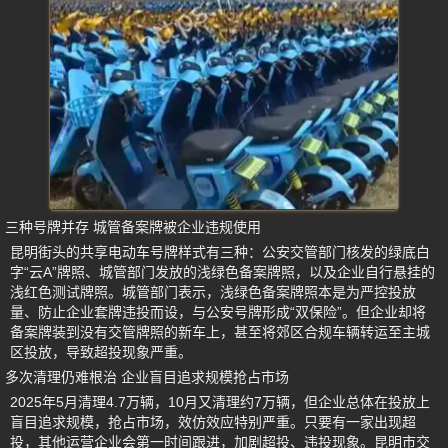
三种号牌并存 城管备案牌被企业违规使用
昆明街头的共享电动车号牌样式有三种：公安交管部门核发的绿底白
字“云A”牌照、城管部门发放的浅绿色备案牌照，以及企业自行悬挂的
浅红色测试牌照。城管部门表示，浅绿色备案牌照本是为严控投放
量、防止企业套牌违投而设，与公安号牌形成“双保险”。但企业却将
备案牌装到没有交管牌照的新车上，甚至将郊区合规车辆转运至主城
区投放，导致超投现象严重。
多次清理仍难根治 企业盲目追求规模抢占市场
2025年5月清理4.7万辆，10月又清理约7万辆，但企业总体在投放上
盲目追求规模，抢占市场，效仿效应特别严重。只要有一家出现超
投，其他运营企业会第一时间跟进，加剧超投、违投现象。昆明市交