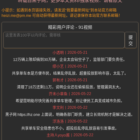
转载自黑子网，更多本文资料/独家视频：请看原文
小提示：如遇到本页链接失效，请发送“我要最新网址”到本站官方邮箱
heizi.me@pm.me 可自动获得最新网址。请记录保存本站官方联系邮箱！
精彩用户评论 - 91视频
提
交
2026-05-21
小透明
12万辆上限却搞到30万辆，企业太会钻空子了，监管部门要负责任。
2026-05-21
缪小艺
共享单车本是方便市民，结果乱停乱放、超量投放影响市容，太乱了。
2026-05-21
郭有才
清理了18万还剩11万，说明企业还在偷偷投放，管理漏洞太大。
2026-05-22
芥末小章鱼
希望昆明能尽快完善共享单车管理，别让便民工具变成城市负担。
2026-05-22
李文利
黑子网 https://hz.one 上面说，明确各部门职责，建立长效机制才是解决之道。
2026-05-22
浮洛洛
共享单车安全隐患也不小，超投后乱停乱放容易引发事故。
2026-05-22
主持人yoyo酱