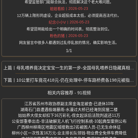
希望监管部门能联合执法，彻底解决这个老大难问题。
2026-05-23
姐姐看脸
12万辆上限形同虚设，企业超投成本太低，必须提高违法代价。
2026-05-23
纪念小小V
希望昆明能给出一个明确的时间表，彻底整治到位。
2026-05-23
粉色的猪
网友留言中很多人都遇到过乱停乱放的情况，确实影响生活。
1/1
母乳喂养竟决定宝宝一生的第一步-全国母乳喂养日隐藏真相曝光
10公里打车竟花418元-仍在处理中-停车路桥费各198元被指乱收费
相关内容推荐 - 91视频
江苏省苏州市政协原副主席金海龙被查-已退休10年
湖南石门县遭遇极端暴雨-水漫过大桥已经淹到房屋二楼
姑姑养大侄女却扣下16万彩礼-侄女起诉后法院判返还11万
公安部重拳出击-非法破解无人机飞行控制系统-10起典型案例公布
广西柳州柳南区地震区域搜救出2名被困人员-已无生命体征
柳州小区一次性发16万元-业主排长队领钱-物业费全免停车费降低