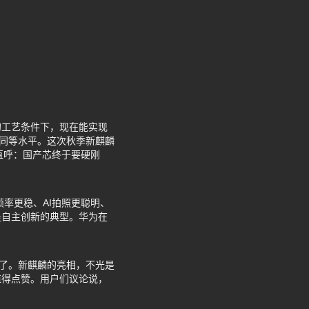
的工艺条件下，现在能实现
的同等水平。这次秋季新麒麟
友直呼：国产芯终于要硬刚
率更稳、AI拍照更聪明、
是自主创新的典型。华为在
地了。新麒麟的亮相，不光是
值得点赞。用户们议论说，