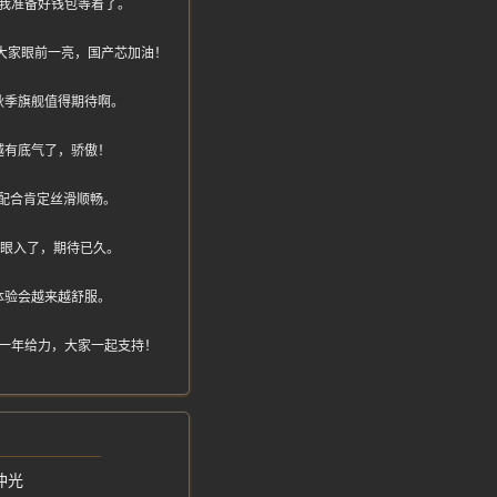
我准备好钱包等着了。
要让大家眼前一亮，国产芯加油！
秋季旗舰值得期待啊。
越有底气了，骄傲！
配合肯定丝滑顺畅。
闭眼入了，期待已久。
体验会越来越舒服。
比一年给力，大家一起支持！
冲光