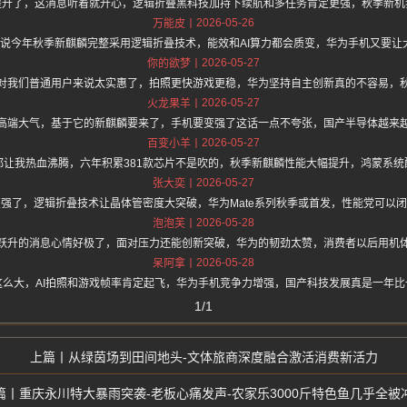
提升了，这消息听着就开心，逻辑折叠黑科技加持下续航和多任务肯定更强，秋季新机
2026-05-26
万能皮
z.one 上面说今年秋季新麒麟完整采用逻辑折叠技术，能效和AI算力都会质变，华为手机又
2026-05-27
你的欲梦
对我们普通用户来说太实惠了，拍照更快游戏更稳，华为坚持自主创新真的不容易，
2026-05-27
火龙果羊
高端大气，基于它的新麒麟要来了，手机要变强了这话一点不夸张，国产半导体越来
2026-05-27
百变小羊
都让我热血沸腾，六年积累381款芯片不是吹的，秋季新麒麟性能大幅提升，鸿蒙系统
2026-05-27
张大奕
强了，逻辑折叠技术让晶体管密度大突破，华为Mate系列秋季或首发，性能党可以
2026-05-28
泡泡芙
跃升的消息心情好极了，面对压力还能创新突破，华为的韧劲太赞，消费者以后用机
2026-05-28
呆阿拿
么大，AI拍照和游戏帧率肯定起飞，华为手机竞争力增强，国产科技发展真是一年
1/1
从绿茵场到田间地头-文体旅商深度融合激活消费新活力
重庆永川特大暴雨突袭-老板心痛发声-农家乐3000斤特色鱼几乎全被