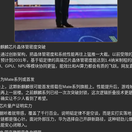
新麒麟芯片晶体管密度突破
是通过创新架构，把晶体管密度和系统性能再往上猛推一大截。以前受限
预计到2031年，基于韬定律的高端芯片晶体管密度能达到1.4纳米制程
U、GPU、NPU等模块协同更猛，能效比和AI算力都会有质的飞跃。网
为Mate系列或首发
上，这颗新麒麟很可能首发搭载在Mate系列旗舰上。性能提升后，游戏帧
能再上一层楼。之前麒麟系列已经一次次突破封锁，这次逻辑折叠技术更
，确实让不少人看到了希望。
款芯片量产证明实力
数据听着就带感，覆盖了千行百业。说明韬定律不是空谈，而是实打实落
业链都是强心针。面对外部压力，华为选择自己开辟新路径，这种韧劲儿
也能安心闭眼入。