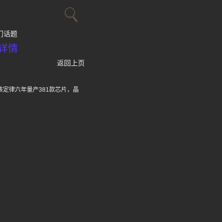
门话题
详情
返回上页
该定律六年量产381款芯片，晶