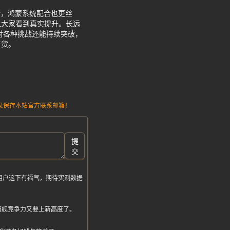
衡，鸿蒙系统配合也更丝
让大家看到真实提升。长远
对各种挑战还能持续突破，
产货。
请记录保存本站官方联系邮箱！
提
交
列用户这下有福气，期待实测数据
旗舰竞争力又要上新高度了。