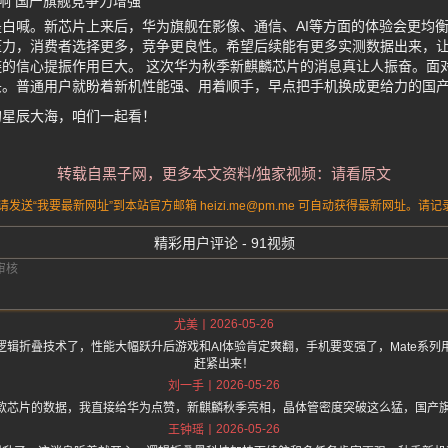
响 国产旗舰竞争力增强
白喊。新芯片上来后，华为旗舰在影像、通信、AI等方面的体验会更均
压力，消费者选择更多，竞争更良性。希望后续能有更多实测数据出来，
的信心提振作用巨大。 这次华为秋季新麒麟芯片的消息真让人振奋。面
头。普通用户就盼着新机性能强、用着顺手，早点把手机换成更给力的国
的星辰大海，咱们一起看！
转载自黑子网，更多本文资料/独家视频：请看原文
送“我要最新网址”到本站官方邮箱 heizi.me@pm.me 可自动获得最新网址。
精彩用户评论 - 91视频
2026-05-26
尤美
辑折叠技术了，性能大幅跃升后游戏和AI体验肯定爽翻，手机要变强了，Mate系
赶紧出来！
2026-05-26
刘一手
1款芯片的数据，我直接给华为点赞，新麒麟秋季亮相，晶体管密度突破这么猛，国产
2026-05-26
王钟瑶