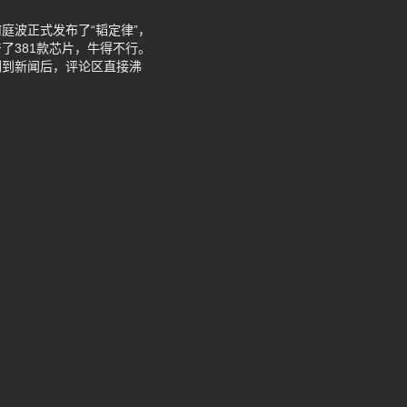
庭波正式发布了“韬定律”，
了381款芯片，牛得不行。
刷到新闻后，评论区直接沸