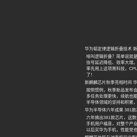
华为韬定律逻辑折叠技术 
啥叫逻辑折叠？简单说就
信号延迟降低、效率大增。
率先用上这项黑科技，CP
了！
新麒麟芯片秋季亮相时间 华
按照惯例，秋季新品发布会
多任务处理更快，续航也
半导体领域的坚持和积累
华为半导体六年成果 381
六年搞出381款芯片，这
手机用户福音，对整个产
以后买华为手机，性能党