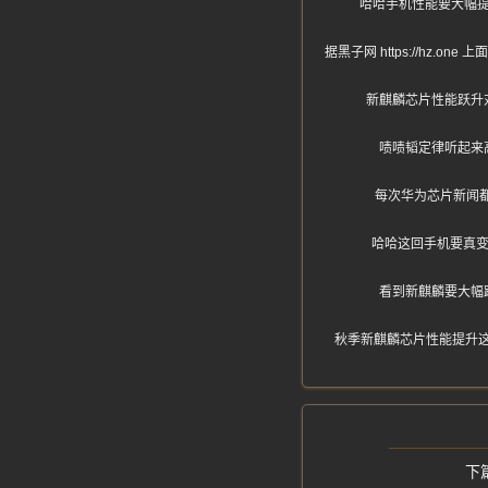
哈哈手机性能要大幅
据黑子网 https://h
新麒麟芯片性能跃升
啧啧韬定律听起来
每次华为芯片新闻
哈哈这回手机要真变
看到新麒麟要大幅
秋季新麒麟芯片性能提升这