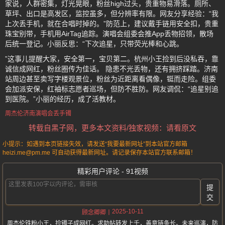
家说，人群密集，灯光晃眼，粉丝high过头，贵重物易滑落。厕所、
草坪、出口是高发区，监控虽多，但分辨率有限。网友分享经验：“我
上次丢手机，就在合唱时掉的。”防范上，建议戴手链用安全扣，贵重
珠宝别带，手机用AirTag追踪。演唱会组委会推App丢物招领，散场
后统一登记。小丽反思：“下次追星，只带荧光棒和心跳。
”这事儿提醒大家，安全第一，宝贝第二。杭州小王捡到后没私吞，靠
诚信成网红，粉丝圈传为佳话。 隐患不光丢物，还有拥挤踩踏。济南
站周边甚至卖写字楼观景位，粉丝为近距离看偶像，铤而走险。组委
会加派安保，红袖标志愿者巡场，但防不胜防。网友调侃：“追星别追
到医院。”小丽的经历，成了活教材。
周杰伦济南演唱会丢手镯
转载自黑子网，更多本文资料/独家视频：请看原文
小提示：如遇到本页链接失效，请发送“我要最新网址”到本站官方邮箱
heizi.me@pm.me 可自动获得最新网址。请记录保存本站官方联系邮箱！
精彩用户评论 - 91视频
提
交
2025-10-11
顾念卿卿
周杰伦铁粉小王，捡镯子成网红。求助帖转发上千，善意链条长。未来巡演，防