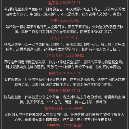
2026-05-31
赵子易
看到张陆出舱拿苹果的那一刻真的泪目，明天就是科技工作者日，这礼物送得太
及时太有心了。中国航天越来越牛，不只是技术，还有这种人文关怀，点赞！
2026-05-31
尤美
哈哈哈一颗小苹果从地球到太空再回来，寓意平安顺遂，张陆这波致敬直接拉
满。科技工作者们看到肯定心里甜滋滋的，航天事业有你们真好。
2026-05-31
马杰
张陆从太空带回平安苹果的事儿刷屏了，简简单单却戳中人心。航天员不光完成
任务，还想着感谢大家，这种精神太值得学习了，祝所有科研人员节日快乐。
2026-06-01
我不叫龙虾
哎呀这新闻看得我直想鼓掌，神舟21乘组安全返回，张陆的苹果礼物温暖全网。
科技发展需要这样的温度，致敬每一位默默付出的工作者，你们真的辛苦啦。
2026-06-01
易梦玲
太有仪式感了！张陆特意带回苹果在科技工作者日送出祝福，感觉中国航天越来
越有温度。网友们都说这波操作满分，期待更多这样的暖心时刻。
2026-06-01
万能皮
张陆出舱第一件事就是分享这个苹果，表达对科技工作者的感谢，看得我热血沸
腾。航天梦不是一个人在飞，而是一群人在托举，棒棒的！
2026-06-01
机智的碎月
没想到太空归来还能带这么有意义的礼物，张陆这句“你们辛苦了”说进了很多人
心里。祝愿航天事业越来越好，也希望科技工作者们多多被看见。
White&8
2026-06-02