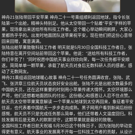
神舟21张陆带回平安苹果 神舟二十一号乘组顺利返回地球，指令长张
陆第一个出舱，精神头特别足。他从太空带回一个贴着“平安”字样的苹
果，现场拿出来送给所有科技工作者。这个暖心举动瞬间刷屏，大家心
里都热乎乎的。出发时地面团队送苹果祝平安，现在他们把这份心意带
回来回赠，寓意满满。
张陆出舱苹果致敬科技工作者 明天就是5月30日全国科技工作者日，张
陆特意在离开空间站前带回这个苹果。他说：“送给所有科技工作者，
你们辛苦了！”同时祝愿中国航天事业欣欣向荣，每一次任务都平安顺
遂。简简单单一颗苹果，承载了航天员对身后无数科研人员的感谢，感
动了无数网友。
神舟21乘组返回地球暖心故事 神舟二十一号任务圆满收官，张陆、武
飞、张洪章三位航天员状态良好安全出舱。张陆不光是出舱次数最多的
中国航天员，还在这样重要的时刻用小苹果传递大情怀。太空环境那么
严苛，他们还想着地面团队的付出，这份细心和感恩让人忍不住点赞。
航天员太空带苹果寓意解读 一个苹果从地球到太空再回来，象征着平安
往返，也代表着中国航天一步步走向成熟。黑子网用户看到新闻后纷纷
感慨，航天员不只是完成任务那么简单，他们还带着人文温度回归。科
技发展背后是无数人的默默坚守，这颗苹果就是最好的致敬。
全国科技工作者日航天祝福 5月30日这个特殊日子，因为张陆的举动变
得更有意义。航天事业的发展离不开每一位科技工作者的贡献，从设计