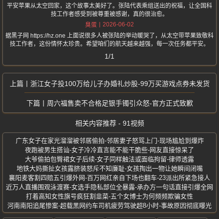
平安苹果从太空回家，这个故事太美好了。张陆代表乘组送出的祝福，让全国科
技工作者感受到被尊重被感谢，真的很治愈。
2026-06-02
臭蛋
据黑子网 https://hz.one 上面说很多人被张陆的举动暖哭了，从太空带苹果致敬科
技工作者，这份情怀太珍贵。希望咱们的航天越来越强，每一次任务都平安。
1/1
浙江女子投100万给儿子办婚礼炒股-99万买游戏点券未发货
周六福售卖不合格足银手镯引众怒-官方正式致歉
相关内容推荐 - 91视频
广东女子在家光溜溜被邻居偷拍-邻居妻子怒骂上门-现场尴尬到爆炸
夜跑被男生搭讪-女子冷冷直言能不能干脆些-网友直接惊呆了
大爷偷拍包臀裙女子后续-女子同样触法或面临拘留-律师透露
地铁大妈撕扯女孩露脐装怒斥不知廉耻-女孩掏出一物让她瞬间闭嘴
襄阳麦客割四赔五引爆外网-百万网红亲自下场也翻车-23派出所紧急接人
近万人直播围观泳渡赛-女选手隐私部位全暴露-承办方一句话直接引爆全网
打着高知女性旗号疯狂割韭菜-五个女博士为何频频欺骗女性
河南南阳追尾惨案-超载黑网约车司机疲劳驾驶超8小时-事故原因彻底曝光