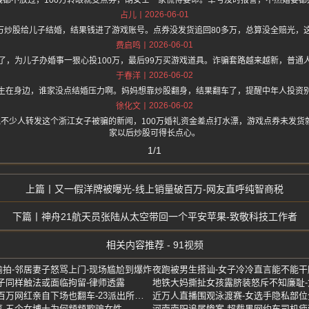
钱都不放过，100万转眼就变点券，胡女士一家慌得要命。幸亏及时报警，不然婚宴都
2026-06-01
占儿
0万炒股给儿子结婚，结果钱进了游戏账号。点券没发货追回80多万，总算没全赔光，
2026-06-01
费启鸣
了，为儿子办婚事一狠心投100万，最后99万买游戏道具。诈骗套路越来越新，普通
2026-06-02
于春洋
生在身边，谁家没点结婚压力啊。妈妈想靠炒股翻身，结果翻车了，提醒中年人投资
2026-06-02
徐化文
.one 上面说不少人转发这个浙江女子被骗的新闻，100万婚礼资金差点打水漂，游戏点券未
家以后炒股可得长点心。
1/1
又一假洋牌被曝光-线上销量破百万-网友直呼纯智商税
神舟21航天员张陆从太空带回一个平安苹果-致敬科技工作者
相关内容推荐 - 91视频
拍-邻居妻子怒骂上门-现场尴尬到爆炸
夜跑被男生搭讪-女子冷冷直言能不能干
子同样触法或面临拘留-律师透露
地铁大妈撕扯女孩露脐装怒斥不知廉耻
襄阳麦客割四赔五引爆外网-百万网红亲自下场也翻车-23派出所紧急接人
-五个女博士为何频频欺骗女性