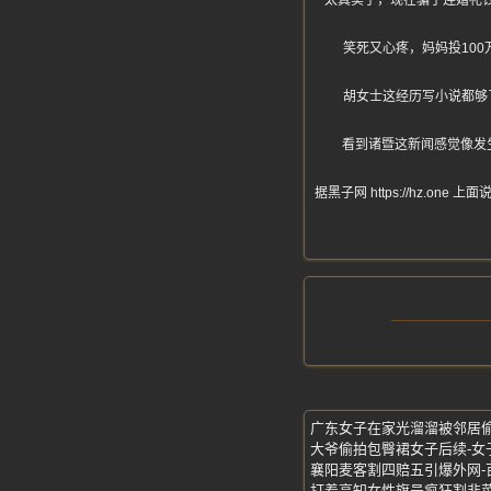
太真实了，现在骗子连婚礼
笑死又心疼，妈妈投10
胡女士这经历写小说都够
看到诸暨这新闻感觉像发
据黑子网 https://hz
广东女子在家光溜溜被邻居偷
大爷偷拍包臀裙女子后续-女
打着高知女性旗号疯狂割韭菜