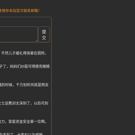
请记录保存本站官方联系邮箱！
提
交
，不然儿子婚礼得哭晕在厕所。
子了，妈妈们炒股可得擦亮眼睛
钱的时候，千万别听风就是雨去
女士这教训太深刻了，以后可别
给力，家庭资金安全第一位啊。