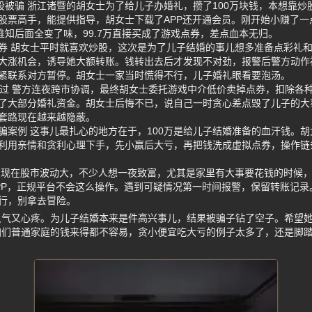
炒股被骗 浙江诸暨的胡女士为了给儿子办婚礼，攒了100万块钱，本想靠
股票高手，能提供指导，胡女士下载了APP还开通会员。刚开始小赚了一
谁知后面全变了味，99.7万直接买成了游戏点券，差点血本无归。
券 胡女士平时就喜欢炒股，这次是为了儿子结婚的事儿想多准备点彩礼
大涨机会，诱导她大额转账。钱转出去后才发现不对劲，报警后警方动作
紧联系对方暂停。胡女士一家当时慌得不行，儿子婚礼眼看要泡汤。
经过 警方连夜跨市协调，最终胡女士委托游戏中介低价卖掉点券，扣除各种
了大部分婚礼资金。胡女士后悔不已，说自己一时贪心差点毁了儿子的大
套路现在越来越隐蔽。
骗案例 这事儿最扎心的地方在于，100万是给儿子结婚准备的血汗钱。
利用亲情和贪利心理下手，先小赢后大亏，再把钱洗成虚拟点券，操作链
 现在股市波动大，不少人想一夜致富，尤其是家里有大事要花钱的时候
PP，正规平台不会这么操作。遇到可疑情况第一时间报警，保留转账记录
行，别拿去冒险。
又气又心疼。为儿子结婚本来是件高兴事儿，结果被骗子钻了空子。希望
咱们普通家庭的钱来得都不容易，贪小便宜吃大亏的例子太多了，还是脚