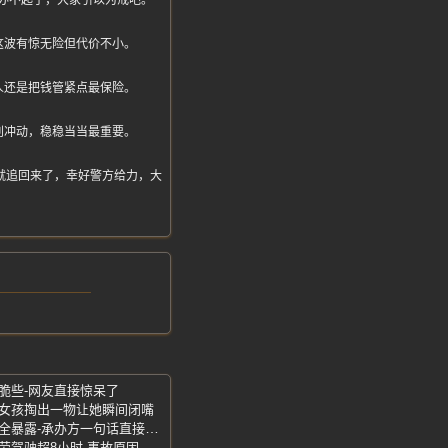
办不起了，大家引以为戒吧。
这波有惊无险但代价不小。
人还是把钱管紧点最保险。
别冲动，稳稳当当最重要。
发货就追回来了，幸好警方给力，大
脆些-网友直接惊呆了
-女孩掏出一物让她瞬间闭嘴
近万人直播围观泳渡赛-女选手隐私部位全暴露-承办方一句话直接引爆全网
河南南阳追尾惨案-超载黑网约车司机疲劳驾驶超8小时-事故原因彻底曝光