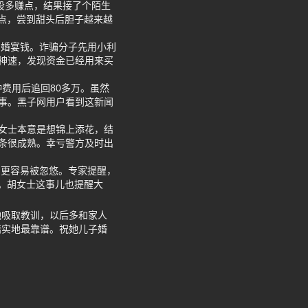
炒股多赚点，结果接了个陌生
点，尝到甜头后胆子越来越
和婚宴钱。诈骗分子先用小利
神速，发现资金已经用来买
费用后追回80多万。虽然
事。黑子网用户看到这新闻
胡女士本意是想锦上添花，结
条很成熟。幸亏警方及时出
，更容易被忽悠。专家提醒，
。胡女士这事儿也提醒大
她吸取教训，以后多和家人
踏实地最靠谱。祝她儿子婚