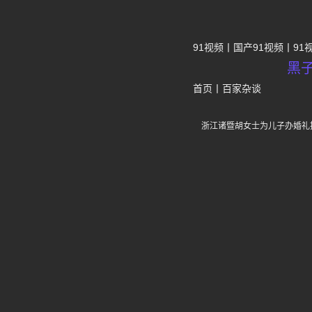
91视频
国产91视频
91
黑
首页
丨
百家杂谈
浙江诸暨胡女士为儿子办婚礼投