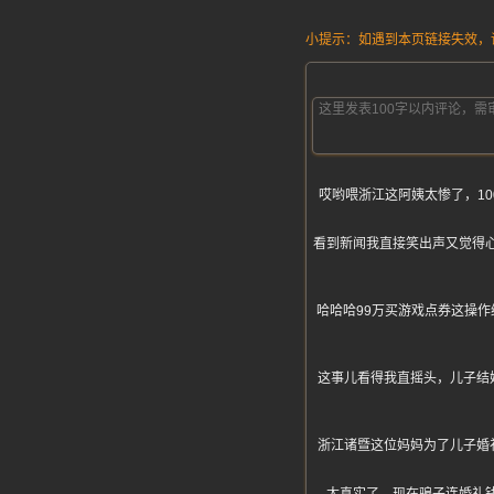
小提示：如遇到本页链接失效，请发
哎哟喂浙江这阿姨太惨了，1
看到新闻我直接笑出声又觉得
哈哈哈99万买游戏点券这操
这事儿看得我直摇头，儿子结
浙江诸暨这位妈妈为了儿子婚