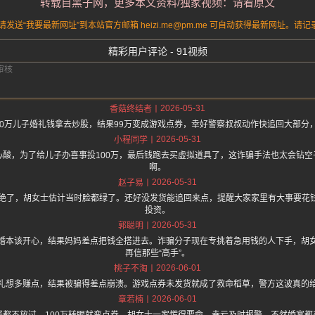
转载自黑子网，更多本文资料/独家视频：请看原文
送“我要最新网址”到本站官方邮箱 heizi.me@pm.me 可自动获得最新网址。
精彩用户评论 - 91视频
2026-05-31
香菇终结者
00万儿子婚礼钱拿去炒股，结果99万变成游戏点券，幸好警察叔叔动作快追回大部分
2026-05-31
小程同学
心酸，为了给儿子办喜事投100万，最后钱跑去买虚拟道具了，这诈骗手法也太会钻空
啊。
2026-05-31
赵子易
作绝了，胡女士估计当时脸都绿了。还好没发货能追回来点，提醒大家家里有大事要花
投资。
2026-05-31
郭聪明
婚本该开心，结果妈妈差点把钱全搭进去。诈骗分子现在专挑着急用钱的人下手，胡
再信那些“高手”。
2026-06-01
桃子不淘
礼想多赚点，结果被骗得差点崩溃。游戏点券未发货就成了救命稻草，警方这波真的
2026-06-01
章若楠