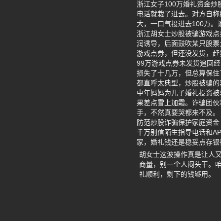
浙江女子100万婚礼资金
电话就栽了进去。对方自称
大，一口气投进去100万。
浙江胡女士炒股被骗游戏点
润诱导，后面鼓吹某只股票
游戏点券，但还没发货，赶
99万游戏点券未发货追回
损失了十几万，但总算保住
都直呼太典型，炒股被骗的
中年妈妈为儿子婚礼投资被
果差点雪上加霜。诈骗团伙
手，不然真要哭都来不及。
防范炒股诈骗保护家庭资金
千万别信陌生指导电话和A
家，婚礼钱还是稳妥点存银
胡女士这波操作真是让人
商量，别一个人闷头干。
礼顺利，剩下的钱够用。