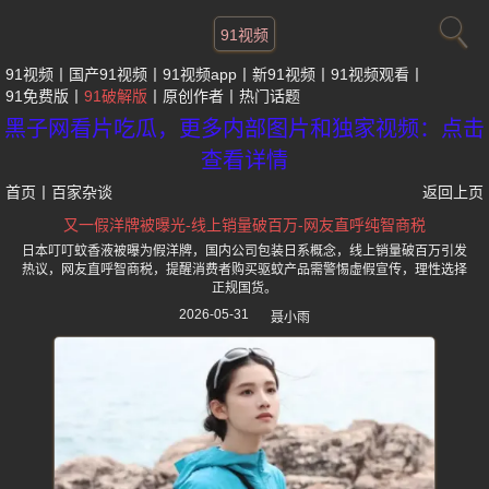
91视频
91视频
国产91视频
91视频app
新91视频
91视频观看
91免费版
91破解版
原创作者
热门话题
黑子网看片吃瓜，更多内部图片和独家视频：点击
查看详情
首页
丨
百家杂谈
返回上页
又一假洋牌被曝光-线上销量破百万-网友直呼纯智商税
日本叮叮蚊香液被曝为假洋牌，国内公司包装日系概念，线上销量破百万引发
热议，网友直呼智商税，提醒消费者购买驱蚊产品需警惕虚假宣传，理性选择
正规国货。
2026-05-31
聂小雨