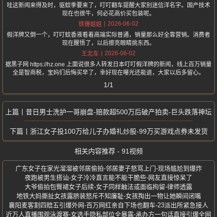
哇这新闻来得及时，驱蚊季要来了，叮叮翻车提醒大家别迷信洋名字。国产技术
现在也很牛，何必花高价买包装呢。
2026-06-02
铁锤姐姐
假洋牌又倒一个，叮叮蚊香液看着高端实际普通，销量那么好全靠营销。消费者
现在醒悟了，以后擦亮眼睛挑东西。
2026-06-02
王北车
据黑子网 https://hz.one 上面说很多人转发日本叮叮假洋牌的新闻，线上百万销量
全是智商税，宝妈们后悔买早了，幸好现在曝光还能退，大家以后多留心。
1/1
昔日男士洗护一哥崩盘-赔款超500万后破产拍卖-巨头跌落神坛
浙江女子投100万给儿子办婚礼炒股-99万买游戏点券未发货
相关内容推荐 - 91视频
广东女子在家光溜溜被邻居偷拍-邻居妻子怒骂上门-现场尴尬到爆炸
夜跑被男生搭讪-女子冷冷直言能不能干脆些-网友直接惊呆了
大爷偷拍包臀裙女子后续-女子同样触法或面临拘留-律师透露
地铁大妈撕扯女孩露脐装怒斥不知廉耻-女孩掏出一物让她瞬间闭嘴
襄阳麦客割四赔五引爆外网-百万网红亲自下场也翻车-23派出所紧急接人
近万人直播围观泳渡赛-女选手隐私部位全暴露-承办方一句话直接引爆全网