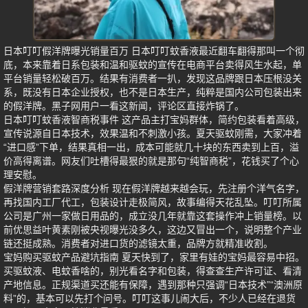
日本叮叮假洋牌曝光销量百万 日本叮叮蚊香液最近翻车翻得那叫一个彻
底，本来靠着日系包装和温和驱蚊的宣传在电商平台卖得风生水起，单
平台销量轻松破百万。结果有消费者一扒，发现这品牌跟日本压根没关
系，既没有日本企业授权，也不是日本生产，纯粹是国内公司包装出来
的假洋牌。黑子网用户一看这新闻，评论区直接炸锅了。
日本叮叮蚊香液智商税事件 这产品主打宝妈群体，简约包装看着高级，
宣传说源自日本技术，效果温和不刺激小孩。夏天驱蚊刚需，大家冲着
“进口感”下单，结果真相一出，成本可能就几十块的东西卖到上百，溢
价高得离谱。网友们吐槽得最狠的就是那句“纯智商税”，花钱买了个心
理安慰。
假洋牌营销套路深度分析 现在假洋牌越来越会玩，先注册个洋气名字，
再找国内工厂代工，包装设计走极简风，故事编得天花乱坠。叮叮所属
公司是广州一家做日用品的，成立没几年就靠这套操作冲上销量榜。以
前优思益叶黄素刚被央视曝光没多久，这边又冒出一个，说明整个产业
链还挺成熟。消费者对进口货的滤镜太重，品牌方就精准收割。
宝妈购买驱蚊产品避坑指南 夏天快到了，家里有娃的宝妈最容易中招。
买驱蚊液、电蚊香啥的，别光看名字和包装，得查查生产许可证、看清
产地信息。正规渠道买还能有保障，遇到那种只强调“日本技术”“澳洲原
料”的，基本可以先打个问号。叮叮这事儿闹大后，不少人已经在退货