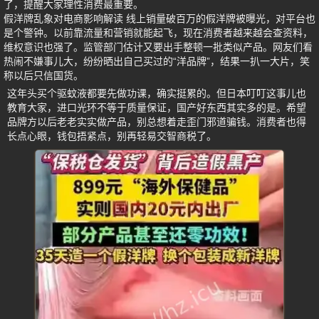
了，提醒大家理性消费最重要。
假洋牌乱象对电商影响解读 线上销量破百万的假洋牌被曝光，对平台也
是个警钟。以前靠流量和营销就能起飞，现在消费者越来越会查资料，
维权意识也强了。监管部门估计又要出手整顿一批类似产品。网友们看
热闹不嫌事儿大，纷纷晒出自己买过的“洋品牌”，结果一扒一大片，笑
称以后只信国货。
这年头买个驱蚊液都要先做功课，确实挺累的。但日本叮叮这事儿也
教育大家，进口光环不等于质量保证，国产好东西其实多的是。希望
品牌方以后老老实实做产品，别总想着走歪门邪道骗钱。消费者也得
长点心眼，钱包捂紧点，别再轻易交智商税了。