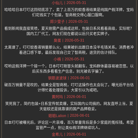
2026-05-31
小仙儿
哈哈哈日本叮叮这回彻底凉了，卖了上百万的蚊香液结果是纯国产假洋牌，宝妈
们花钱买了个包装，智商税交得心服口服啊。
2026-05-31
郑少雯子
看到新闻我直接笑喷，夏天刚需产品搞成这样，包装日系风看着高级，实际呢？
国内工厂代工，网友们现在都说以后只买老实牌子。
2026-05-31
臭蛋
太离谱了，叮叮蚊香液销量那么火，结果被扒出跟日本没半毛钱关系。消费者冲
着进口感下单，最后发现自己交了智商税，退货的估计排队。
2026-05-31
小楠
哎哟这假洋牌一个接一个，日本叮叮刚冒头就翻车，宝妈群体最容易被忽悠。以
后买东西多看看生产信息，别光被名字骗了。
2026-06-01
钢筋波波球
破百万销量不是吹的，结果全是智商税，叮叮这操作也太会玩了。曝光后平台估
计得忙着处理投诉，大家引以为戒吧。
2026-06-01
黄阿玛
笑死我了，简约包装+日系宣传就卖爆，实际国内公司搞的。网友直呼上当，夏
天驱蚊还是挑靠谱的国产品牌稳妥。
2026-06-01
姐姐Lalion
日本叮叮被曝光后，评论区一片哀嚎，百万单量背后是多少家庭的冤枉钱。希望
监管严一点，别让类似假洋牌继续坑人。
2026-06-01
金希儿