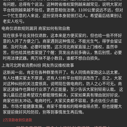
有问题，总得有个说法。这种跨省维权案例越来越常见，说明大家对
平台规则越来越不信任，更愿意相信法律。1100公里说远不远，但对
一个忙生意的人来说，这份坚持本身就很打动人。希望最后结果别让
老实人吃亏。
电商仅退款规则漏洞 商家如何有效自救
现在很多平台支持仅退款，这本来是方便买家的，但也给一些不怀好
意的人开了方便之门。商家遇到这种情况，不能光生气，得学会留证
据、及时沟通、必要时报警。这次河北商家直接上门维权，虽然辛
苦，但也给其他卖家提了个醒：货发出去前多确认，售后别慌，必要
时用法律武器。两万块不是小数目，谁都不想白白损失。
上海河北跨省消费纠纷 网友热议维权故事
这新闻一出，肯定在各种群里传开了。有人同情商家跑这么远太累，
有人吐槽买家太不厚道，还有人分析平台规则该改改了。总之，大家
对这种纠纷的关注度很高，说明现在做电商的，防人之心不可无。商
家这波操作也算给行业添了点正能量，至少告诉大家别轻易认栽。 这
事儿最后还是希望双方都能理性解决，买家如果真有理由就好好说，
商家也别太冲动。电商时代，大家买卖都不容易，多点信任少点套
路，市场才能健康发展。商家千里维权的精神值得点赞，但也提醒大
家提前做好风险防控，别等到事情发生再后悔。
2万货款收到仅退款