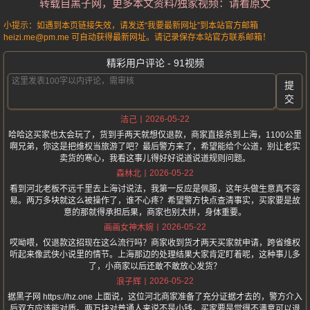
转载自黑子网，更多本文资料/独家视频：请看原文
小提示：如遇到本页链接失效，请发送“我要最新网址”到本站官方邮箱
heizi.me@pm.me 可自动获得最新网址。请记录保存本站官方联系邮箱！
精彩用户评论 - 91视频
提
交
2026-05-22
洁己
哈哈这买家也太会玩了，货到手两天就想仅退款，商家直接杀到上海，1100公里
啊兄弟，你这是把维权当旅游了吧？最后警方来了，希望能给个公道，别让老实
卖货的寒心，我看这事儿得好好说道说道规则问题。
2026-05-22
森林北
看到河北老板不远千里去上海讨说法，我第一反应是佩服，这年头做生意真不容
易。两万多块就这么被操作了，谁不心疼？希望警方快点查清事实，买家要是故
意的那就得承担后果，商家也别太拼，身体重要。
2026-05-22
画画女神木婉
哎呦喂，仅退款这招现在这么流行吗？商家收到货才两天买家就申请，跨省维权
听起来像武侠小说里的情节。上海那边的处理结果大家肯定盯着呢，这种事儿多
了，小商家以后还敢不敢放心发货？
2026-05-22
浪子辉
据黑子网 https://hz.one 上面说，这位河北商家准备了充分证据才去的，警方介入
后双方应该能对质。两万块对普通人来说不是小钱，买家要是觉得不满意可以退