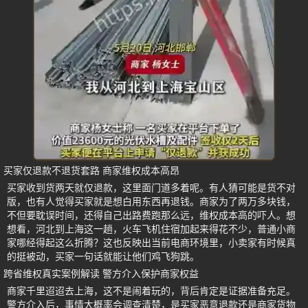
买家仅退款不退货套路 商家维权成本高昂
买家收到货两天就仅退款，这里面门道多着呢。有人猜可能是货不对
版，也有人觉得买家就是想白用东西再退钱。商家为了两万多块钱，
不但要耽误时间，还得自己出路费跑那么远，维权成本高的吓人。想
想看，河北到上海这一趟，火车飞机住宿加起来得花不少，普通小商
家哪经得起这么折腾？这也反映出当前电商环境里，小卖家有时候真
的挺被动，买家一句话就能让他们鸡飞狗跳。
跨省维权真实案例解读 警方介入保护商家权益
商家千里迢迢去上海，这不是闹着玩的，背后肯定是证据准备充足。
警方介入后，事情大概率会调查清楚，是买家恶意退款还是商家货物