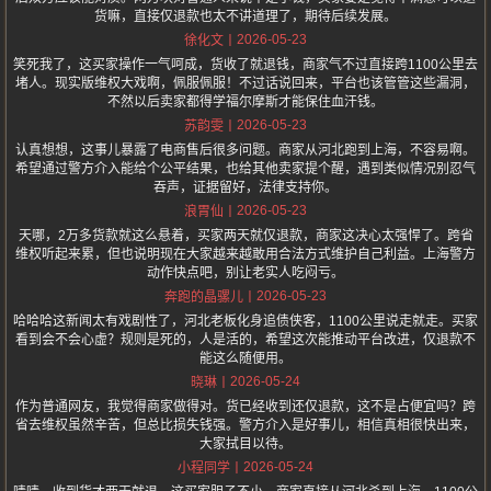
货嘛，直接仅退款也太不讲道理了，期待后续发展。
2026-05-23
徐化文
笑死我了，这买家操作一气呵成，货收了就退钱，商家气不过直接跨1100公里去
堵人。现实版维权大戏啊，佩服佩服！不过话说回来，平台也该管管这些漏洞，
不然以后卖家都得学福尔摩斯才能保住血汗钱。
2026-05-23
苏韵雯
认真想想，这事儿暴露了电商售后很多问题。商家从河北跑到上海，不容易啊。
希望通过警方介入能给个公平结果，也给其他卖家提个醒，遇到类似情况别忍气
吞声，证据留好，法律支持你。
2026-05-23
浪胃仙
天哪，2万多货款就这么悬着，买家两天就仅退款，商家这决心太强悍了。跨省
维权听起来累，但也说明现在大家越来越敢用合法方式维护自己利益。上海警方
动作快点吧，别让老实人吃闷亏。
2026-05-23
奔跑的晶骡儿
哈哈哈这新闻太有戏剧性了，河北老板化身追债侠客，1100公里说走就走。买家
看到会不会心虚？规则是死的，人是活的，希望这次能推动平台改进，仅退款不
能这么随便用。
2026-05-24
晓琳
作为普通网友，我觉得商家做得对。货已经收到还仅退款，这不是占便宜吗？跨
省去维权虽然辛苦，但总比损失钱强。警方介入是好事儿，相信真相很快出来，
大家拭目以待。
2026-05-24
小程同学