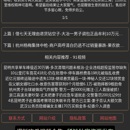
啧啧，收到货才两天就退，这买家胆子不小。商家直接从河北杀到上海，1100公
里维权精神可嘉啊。希望最后结果让大家服气，也提醒做生意的朋友们，售后环
节多留心眼，免得步后尘。
1/1
借七天无理由退货钻空子-大冶一男子调包正品牟利10万元被刑拘
杭州杨梅集体中枪-商户高呼清白仍逃不过销量暴跌-果农欲哭无泪
相关内容推荐 - 91视频
昆明共享单车峰值近30万辆-多次清理问题未根治-企业违规超投监管存缺失
10公里打车竟花418元-仍在处理中-停车路桥费各198元被指乱收费
近亿元银砖运输途中遗失13块-继续悬赏最后一块-神秘人交还12块领赏金
岳父朝女婿吐口水-故意伤害罪获刑8个月赔偿6.1万-被抱摔断9根肋骨
杭州男子台球被做局气炸报警-警方一查5000元赌注-三人直接被抓！
浙江高速夫妻吵架-丈夫把妻子扔应急车道就走-交警重罚200元记9分
4名昆明男子赴泰国考察项目失联半月-警方已立案-妻子否认大额欠款
武汉公务员隐婚骗女主播170万买假金条-纪委介入调查
联系方式
网站介绍
隐私政策
网站地图