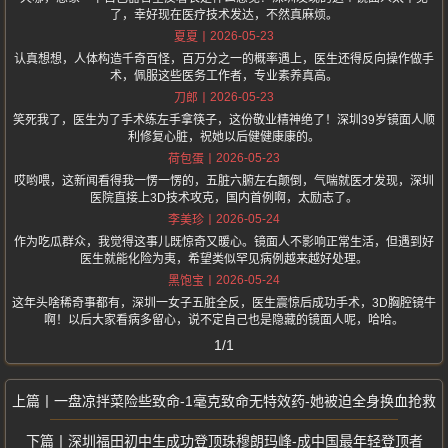
了，幸好现在医疗技术发达，不然真麻烦。
2026-05-23
夏夏
认真想想，人体构造千奇百怪，百万分之一的概率遇上，医生还得反向操作做手
术，佩服这些医务工作者，专业素养真高。
2026-05-23
刀郎
笑死我了，医生为了手术练左手拿筷子，这份敬业精神绝了！深圳39岁镜面人顺
利修复心脏，祝她以后健健康康的。
2026-05-23
荷包蛋
哎哟喂，这新闻看得我一愣一愣的，五脏六腑左右颠倒，气喘就医才发现，深圳
医院直接上3D技术攻克，国内首例啊，太励志了。
2026-05-24
李美珍
作为吃瓜群众，我觉得这事儿既惊奇又暖心。镜面人不影响正常生活，但遇到好
医生就能化险为夷，希望类似罕见病例越来越好处理。
2026-05-24
黑饱宝
这年头啥稀奇事都有，深圳一女子五脏全反，医生震惊后成功手术，3D胸腔镜牛
啊！以后大家看病多留心，说不定自己也是隐藏的镜面人呢，哈哈。
1/1
一盘凉拌菜险些致命-1毫克致命无特效药-她被迫全身换血抢救
深圳福田初中生成功登顶珠穆朗玛峰-成中国最年轻登顶者