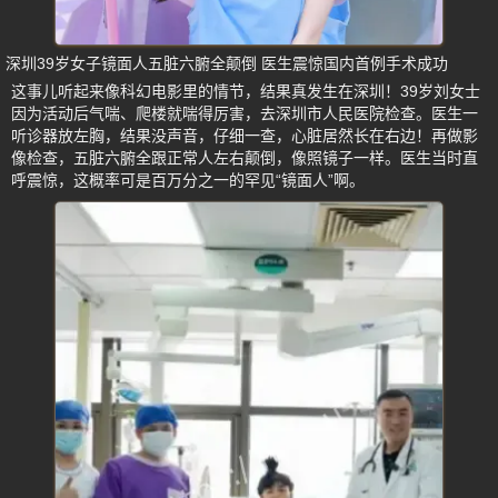
深圳39岁女子镜面人五脏六腑全颠倒 医生震惊国内首例手术成功
这事儿听起来像科幻电影里的情节，结果真发生在深圳！39岁刘女士
因为活动后气喘、爬楼就喘得厉害，去深圳市人民医院检查。医生一
听诊器放左胸，结果没声音，仔细一查，心脏居然长在右边！再做影
像检查，五脏六腑全跟正常人左右颠倒，像照镜子一样。医生当时直
呼震惊，这概率可是百万分之一的罕见“镜面人”啊。