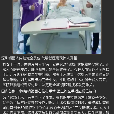
深圳镜面人内脏完全反位 气喘就医发现惊人真相
刘女士平时身体也没啥大毛病，就是这次气喘症状把秘密暴露了。正
常人心脏在左边，肝脏偏右，她全反过来了。心脏大血管外科团队接
手后，发现她还有二尖瓣问题，需要手术修复。这对医生来说简直是
超级难题，因为解剖结构完全相反，平时练的手术习惯全得反着来。
医院赶紧组织专家讨论，决定用全3D胸腔镜技术攻克难关。
国内首例3D胸腔镜镜面右位心手术 医生练左手适应反位结构
为了这场手术，医生们下了血本。有的医生特意练左手拿筷子吃饭，
就是为了适应反过来的操作习惯。手术过程惊险刺激，最终成功完成
国内首例全3D胸腔镜下镜面右位心全内脏反位二尖瓣修复术。刘女士
术后恢复不错，这技术突破对以后类似病例意义重大。医生感慨，镜