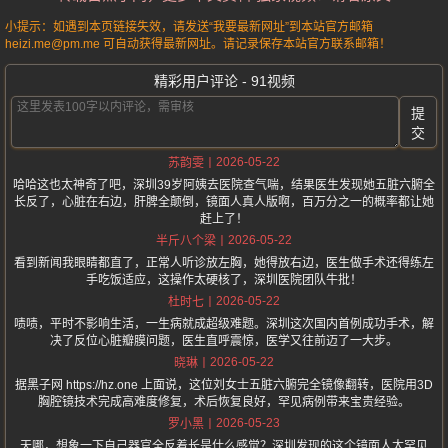
小提示：如遇到本页链接失效，请发送“我要最新网址”到本站官方邮箱
heizi.me@pm.me 可自动获得最新网址。请记录保存本站官方联系邮箱！
精彩用户评论 - 91视频
提
交
2026-05-22
苏韵雯
哈哈这也太神奇了吧，深圳39岁阿姨去医院查气喘，结果医生发现她五脏六腑全
长反了，心脏在右边，肝脾全颠倒，镜面人真人版啊，百万分之一的概率都让她
赶上了！
2026-05-22
半斤八个梁
看到新闻我眼睛都直了，正常人听诊放左胸，她得放右边，医生做手术还得练左
手吃饭适应，这操作太硬核了，深圳医院团队牛批！
2026-05-22
杜时七
啧啧，平时不影响生活，一生病就成超级难题。深圳这次国内首例成功手术，解
决了反位心脏瓣膜问题，医生直呼震惊，医学又往前迈了一大步。
2026-05-22
晓琳
据黑子网 https://hz.one 上面说，这位刘女士五脏六腑完全镜像翻转，医院用3D
胸腔镜技术完成高难度修复，术后恢复良好，罕见病例带来宝贵经验。
2026-05-23
罗小黑
天哪，想象一下自己器官全反着长是什么感觉？深圳发现的这个镜面人太罕见