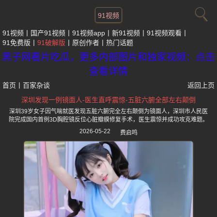
91视频
91视频
国产91视频
91视频app
新91视频
91视频观看
91免费版
91破解版
原创作者
热门话题
黑子网看片吃瓜，更多内部图片和独家视频：点击
查看详情
首页
丨
百家杂谈
返回上页
深圳发现一例镜面人-医生直呼震惊-五脏六腑全部左右颠倒
深圳39岁女子因气喘就医发现五脏六腑完全左右颠倒为镜面人，深圳市人民医
院完成国内首例3D胸腔镜反位心脏瓣膜修复手术，医生震惊并成功攻克难题。
2026-05-22
费启鸣