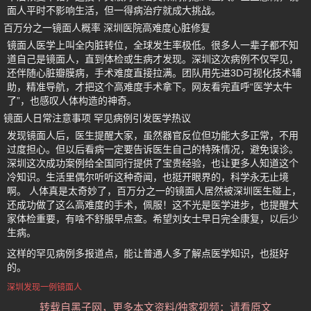
面人平时不影响生活，但一得病治疗就成大挑战。
百万分之一镜面人概率 深圳医院高难度心脏修复
镜面人医学上叫全内脏转位，全球发生率极低。很多人一辈子都不知
道自己是镜面人，直到体检或生病才发现。深圳这次病例不仅罕见，
还伴随心脏瓣膜病，手术难度直接拉满。团队用先进3D可视化技术辅
助，精准导航，才把这个高难度手术拿下。网友看完直呼“医学太牛
了”，也感叹人体构造的神奇。
镜面人日常注意事项 罕见病例引发医学热议
发现镜面人后，医生提醒大家，虽然器官反位但功能大多正常，不用
过度担心。但以后看病一定要告诉医生自己的特殊情况，避免误诊。
深圳这次成功案例给全国同行提供了宝贵经验，也让更多人知道这个
冷知识。生活里偶尔听听这种奇闻，也挺开眼界的，科学永无止境
啊。 人体真是太奇妙了，百万分之一的镜面人居然被深圳医生碰上，
还成功做了这么高难度的手术，佩服！这不光是医学进步，也提醒大
家体检重要，有啥不舒服早点查。希望刘女士早日完全康复，以后少
生病。
这样的罕见病例多报道点，能让普通人多了解点医学知识，也挺好
的。
深圳发现一例镜面人
转载自黑子网，更多本文资料/独家视频：请看原文