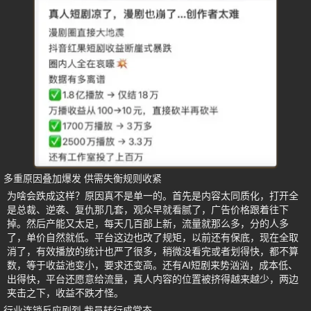
多重原因叠加爆发 供需失衡规则收紧
为啥会跌成这样？原因真不是单一的。首先是内容太同质化，打开全
是总裁、逆袭、复仇那几套，观众早就看腻了，广告价格跟着往下
掉。然后产能又太足，每天几百部上新，流量就那么多，分的人多
了，单价自然就低。平台这边也改了规矩，以前还有保底，现在全取
消了，有效播放的统计也严了很多，稍微没看完或者划得快，都不算
数，等于收益池变小，要求还变高。还有AI短剧来势汹汹，成本低、
出得快，平台还愿意给流量，真人内容的位置被挤得越来越少，两边
夹击之下，收益不跌才怪。
行业连锁反应剧烈 裁员转行成常态