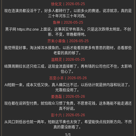
2026-05-25
徐化文
现在连演员都没活干了，好多人都转行了，以前多火的赛道，说凉就凉，真的是
三十年河东三十年河西。
2026-05-25
鱼神
黑子网 https://hz.one 上面说，这事其实早有苗头，只是这次跌得太明显，不创
新、不变，早晚都得垮。
2026-05-25
芥末小章鱼
我觉得是好事，淘汰掉浑水摸鱼的，以后才能看到更多有意思的题材，总看那些
老套的真的够了。
2026-05-25
温精灵
结算周期拉长还只给三成，这现金流直接断了，再有钱的公司也扛不住，太影响
信心了。
2026-05-26
百变小羊
AI短剧一来，成本又低又快，真人确实比不过，以后估计就是拼内容和玩法了，
光靠拍没用了。
2026-05-26
姜逸磊
现在都在说转型付费，就怕观众习惯了免费，不愿意花钱，这条路能不能走通还
真不好说。
2026-05-26
彭十六
从风口到低谷也就一两年，短剧这节奏也太快了，希望能快点找到新方向，不然
真的要没剧看了。
1/1