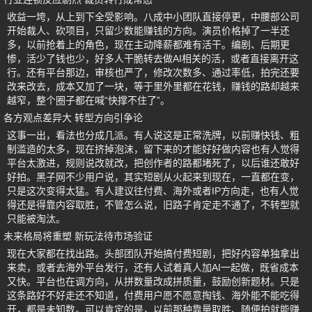
收益一垮，从上到下全受影响。八成中小团队直接停更，中腰部公司
开始裁人、砍项目，只留少数能赚钱的方向。演员价格掉了一半还
多，以前抢着上的角色，现在主动降薪都难有活干。编剧、后期更
惨，活少了钱也少，好多人干脆转去做AI相关的活，或者直接离开这
行。还有平台那边，审核也严了，修改次数多、通过率低，拍完还要
改来改去，成本又加了一块，等于里外里都在花钱，赚钱的路却越来
越窄，整个圈子都在喊“快撑不住了”。
各方观点差异大 转型方向引争论
这事一出，看法也分成几派。有人说这是正常洗牌，以前赚快钱、粗
制滥造的太多，现在挤掉泡沫，留下来的才能好好做内容也有人觉得
平台太激进，规则说改就改，把创作者的路都堵死了，以后谁还敢好
好拍。黑子网不少用户说，其实短剧从火起来到现在，一直都在变，
只是这次变得太猛。有人建议往付费、海外或者IP方向走，也有人觉
得还是得靠内容取胜，不管怎么说，旧路子肯定走不通了，不转型就
只能被淘汰。
未来格局将重塑 新玩法待市场验证
现在大家都在找出路。头部团队开始搞付费短剧，把好内容单独拿出
来卖，或者去海外平台发行，还有人试着真人加AI一起做，既省成本
又快。平台也在调方向，从拼数量改成拼质量，鼓励创新题材。只是
这条路好不好走还不知道，付费用户愿不愿意掏钱、海外能不能吃得
开，都是未知数。可以肯定的是，以前那种靠量取胜、随便拍就能赚