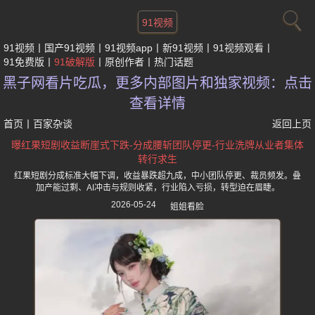
91视频
91视频
国产91视频
91视频app
新91视频
91视频观看
91免费版
91破解版
原创作者
热门话题
黑子网看片吃瓜，更多内部图片和独家视频：点击
查看详情
首页
丨
百家杂谈
返回上页
曝红果短剧收益断崖式下跌-分成腰斩团队停更-行业洗牌从业者集体
转行求生
红果短剧分成标准大幅下调，收益暴跌超九成，中小团队停更、裁员频发。叠
加产能过剩、AI冲击与规则收紧，行业陷入亏损，转型迫在眉睫。
2026-05-24
姐姐看脸