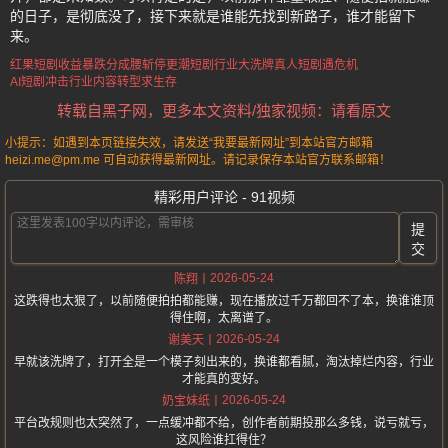
的日子，是彻底没了，接下来就是谁能先找到新路子，谁才能留下
来。
红果短剧收益暴跌
分成腰斩停更潮
短剧行业大洗牌
真人短剧遇危机
AI短剧冲击行业
内容转型求生存
转载自黑子网，更多本文资料/独家视频：请看原文
小提示：如遇到本页链接失效，请发送“我要最新网址”到本站官方邮箱
heizi.me@pm.me 可自动获得最新网址。请记录保存本站官方联系邮箱！
精彩用户评论 - 91视频
提
交
2026-05-24
陈翔
这跌得也太狠了，以前随便拍拍都能赚，现在播放过千万都回不了本，换谁谁顶
得住啊，太离谱了。
2026-05-24
谢美天
早就该洗牌了，打开全是一个模子刻出来的，换谁都看腻，淘汰掉烂内容，行业
才能真的变好。
2026-05-24
奶宝妹纸
平台改规则也太突然了，一点缓冲都不给，创作者前期投那么多钱，说亏就亏，
这风险谁扛得住？