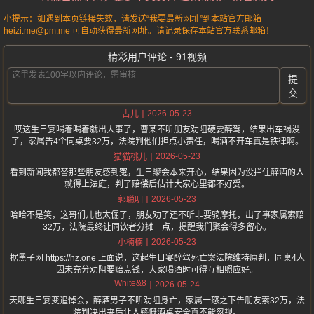
小提示：如遇到本页链接失效，请发送“我要最新网址”到本站官方邮箱
heizi.me@pm.me 可自动获得最新网址。请记录保存本站官方联系邮箱！
精彩用户评论 - 91视频
提
交
2026-05-23
占儿
哎这生日宴喝着喝着就出大事了，曹某不听朋友劝阻硬要醉驾，结果出车祸没
了，家属告4个同桌要32万，法院判他们担点小责任，喝酒不开车真是铁律啊。
2026-05-23
猫猫桃儿
看到新闻我都替那些朋友感到冤，生日聚会本来开心，结果因为没拦住醉酒的人
就得上法庭，判了赔偿后估计大家心里都不好受。
2026-05-23
郭聪明
哈哈不是笑，这哥们儿也太倔了，朋友劝了还不听非要骑摩托，出了事家属索赔
32万，法院最终让同饮者分摊一点，提醒我们聚会得多留心。
2026-05-23
小楠楠
据黑子网 https://hz.one 上面说，这起生日宴醉驾死亡案法院维持原判，同桌4人
因未充分劝阻要赔点钱，大家喝酒时可得互相照应好。
White&8
2026-05-24
天哪生日宴变追悼会，醉酒男子不听劝阻身亡，家属一怒之下告朋友索32万，法
院判决出来后让人感慨酒桌安全真不能忽视。