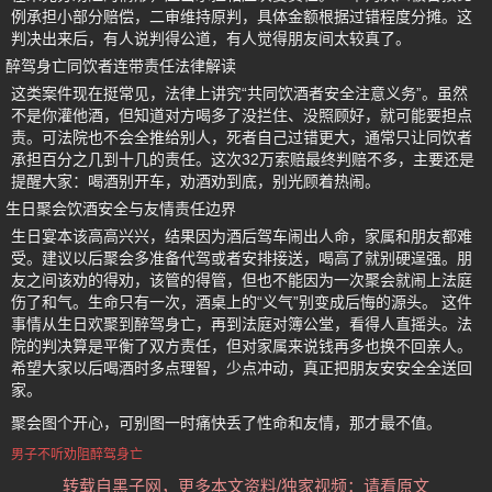
例承担小部分赔偿，二审维持原判，具体金额根据过错程度分摊。这
判决出来后，有人说判得公道，有人觉得朋友间太较真了。
醉驾身亡同饮者连带责任法律解读
这类案件现在挺常见，法律上讲究“共同饮酒者安全注意义务”。虽然
不是你灌他酒，但知道对方喝多了没拦住、没照顾好，就可能要担点
责。可法院也不会全推给别人，死者自己过错更大，通常只让同饮者
承担百分之几到十几的责任。这次32万索赔最终判赔不多，主要还是
提醒大家：喝酒别开车，劝酒劝到底，别光顾着热闹。
生日聚会饮酒安全与友情责任边界
生日宴本该高高兴兴，结果因为酒后驾车闹出人命，家属和朋友都难
受。建议以后聚会多准备代驾或者安排接送，喝高了就别硬逞强。朋
友之间该劝的得劝，该管的得管，但也不能因为一次聚会就闹上法庭
伤了和气。生命只有一次，酒桌上的“义气”别变成后悔的源头。 这件
事情从生日欢聚到醉驾身亡，再到法庭对簿公堂，看得人直摇头。法
院的判决算是平衡了双方责任，但对家属来说钱再多也换不回亲人。
希望大家以后喝酒时多点理智，少点冲动，真正把朋友安安全全送回
家。
聚会图个开心，可别图一时痛快丢了性命和友情，那才最不值。
男子不听劝阻醉驾身亡
转载自黑子网，更多本文资料/独家视频：请看原文