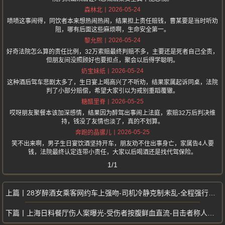
2026-05-24
森林北
啧啧这事闹得，同饮者本来想热闹热闹，结果担上责任赔钱，曹某要是当时听劝
阻，哪有后面这些麻烦啊，生命安全第一。
2026-05-24
黎允熙
好奇法院怎么算的责任比例，32万索赔最终判赔不多，主要还是死者自己全责，
但朋友间没照顾好也要担点，聚会以后得学聪明。
2026-05-24
奶宝妹纸
这种酒后驾车悲剧太多了，生日宴上喝高兴了不听劝，结果家属起诉同桌，法院
判了小部分赔偿，希望大家引以为戒别重蹈覆辙。
2026-05-25
糖醋里脊
哎呀朋友聚餐本该加深感情，结果因为醉驾出事闹上法庭，索赔32万后判决维
持，钱没了友情也淡了，真的不划算。
2026-05-25
奔跑的晶骡儿
笑不出来啊，男子生日宴饮酒坚持开车，朋友劝不住出事身亡，家属告4人要
钱，法院最终认定连带小责任，大家以后喝酒还是找代驾保险。
1/1
28岁醉酒女乘客网约车上强吻-司机冷静克制未乱-全程强行亲吻
上海日料餐厅伤人案曝光-受伤者按腹鲜血直流-目击者称人生最恐怖经历