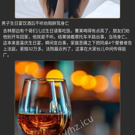
男子生日宴饮酒后不听劝阻醉驾身亡
吉林那边有个哥们儿过生日请客吃饭，曹某喝得有点高了，朋友们劝
他别开车回家，他就是不听。结果骑着摩托车半路出事，当场身亡。
这本来是喜庆生日宴，瞬间变白事，家属悲痛之下把同桌4个聚餐者告
上法庭，索赔32万多。法院最近判了，这事在大家伙儿中间传得挺
广。