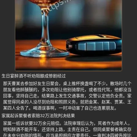
生日宴醉酒不听劝阻酿成惨剧经过
那天曹某去参加好友生日聚会，桌上推杯换盏喝了不少。散场时几个
朋友看他醉醺醺的，多次劝阻让他别骑摩托，或者找代驾，他都没当
回事，坚持自己走。结果路上发生交通事故，交警认定他负全责。家
属觉得同桌的人没尽到劝阻和照顾义务，就把金某、赵某、贾某、王
某四人全告了。喝酒误事啊，一时冲动害了自己也连累朋友。
家属起诉聚餐者索赔32万法院判决结果
家属一纸诉状要32万余元赔偿。法院审理后认为，死者作为成年人，
明知醉酒不能开车，还坚持上路，主责在自己。但同桌聚餐者确实存
在未充分劝阻的情形，应当承担相应次要责任。一审判决四被告按比